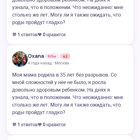
узнала, что в положении. Что неожиданно: мне
столько же лет. Могу ли я также ожидать, что
роды пройдут гладко?
💬
1
ответов
❤️
0
нравится
Oxana
9г5м
42
4 года назад · Москва
Моя мама родила в 35 лет без разрывов. Со
мной сложностей у нее не было, я росла
довольно здоровым ребенком. На днях я
узнала, что в положении. Что неожиданно: мне
столько же лет. Могу ли я также ожидать, что
роды пройдут гладко?
💬
1
ответов
❤️
0
нравится