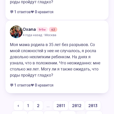
роды пройдут гладко?
💬
1
ответов
❤️
0
нравится
Oxana
9г5м
42
4 года назад · Москва
Моя мама родила в 35 лет без разрывов. Со
мной сложностей у нее не случалось, я росла
довольно нехлипким ребенком. На днях я
узнала, что в положении. Что неожиданно: мне
столько же лет. Могу ли я также ожидать, что
роды пройдут гладко?
💬
1
ответов
❤️
0
нравится
‹
1
2
...
2811
2812
2813