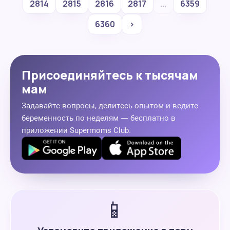
2814
2815
2816
2817
...
6359
6360
›
Присоединяйтесь к тысячам
мам
Задавайте вопросы, делитесь опытом и ведите
беременность по неделям — бесплатно в
приложении Supermoms Club.
📱