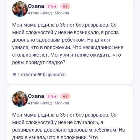
Oxana
9г5м
42
4 года назад · Москва
Моя мама родила в 35 лет без разрывов. Со
мной сложностей у нее не возникало, я росла
довольно здоровым ребенком. На днях я
узнала, что в положении. Что неожиданно: мне
столько же лет. Могу ли я также ожидать, что
роды пройдут гладко?
💬
1
ответов
❤️
0
нравится
Oxana
9г5м
42
4 года назад · Москва
Моя мама родила в 35 лет без разрывов. Со
мной сложностей у нее не случалось, я
развивалась довольно здоровым ребенком. На
днях я узнала, что в положении. Что