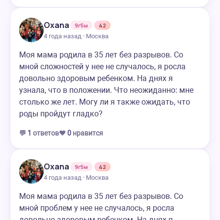
Oxana
9г5м
42
4 года назад · Москва
Моя мама родила в 35 лет без разрывов. Со
мной сложностей у нее не случалось, я росла
довольно здоровым ребенком. На днях я
узнала, что в положении. Что неожиданно: мне
столько же лет. Могу ли я также ожидать, что
роды пройдут гладко?
💬
1
ответов
❤️
0
нравится
Oxana
9г5м
42
4 года назад · Москва
Моя мама родила в 35 лет без разрывов. Со
мной проблем у нее не случалось, я росла
довольно здоровым ребенком. На днях я