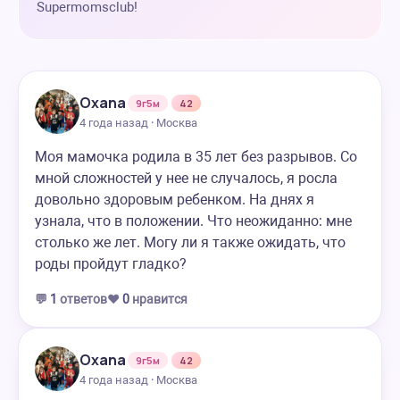
Supermomsclub!
Oxana
9г5м
42
4 года назад · Москва
Моя мамочка родила в 35 лет без разрывов. Со
мной сложностей у нее не случалось, я росла
довольно здоровым ребенком. На днях я
узнала, что в положении. Что неожиданно: мне
столько же лет. Могу ли я также ожидать, что
роды пройдут гладко?
💬
1
ответов
❤️
0
нравится
Oxana
9г5м
42
4 года назад · Москва