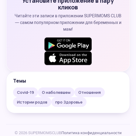
Установите приложение в пару
кликов
Читайте эти записи в приложении SUPERMOMS CLUB
— самом популярном приложении для беременных и
мам!
Темы
Covid-19
О наболевшем
Отношения
Истории родов
про Здоровье
© 2026 SUPERMOMSCLUB
Политика конфиденциальности