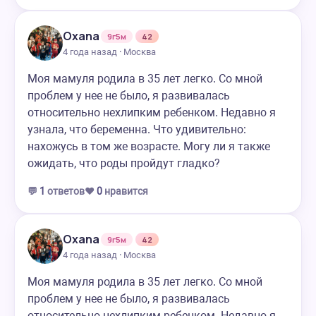
Oxana
9г5м
42
4 года назад · Москва
Моя мамуля родила в 35 лет легко. Со мной
проблем у нее не было, я развивалась
относительно нехлипким ребенком. Недавно я
узнала, что беременна. Что удивительно:
нахожусь в том же возрасте. Могу ли я также
ожидать, что роды пройдут гладко?
💬
1
ответов
❤️
0
нравится
Oxana
9г5м
42
4 года назад · Москва
Моя мамуля родила в 35 лет легко. Со мной
проблем у нее не было, я развивалась
относительно нехлипким ребенком. Недавно я