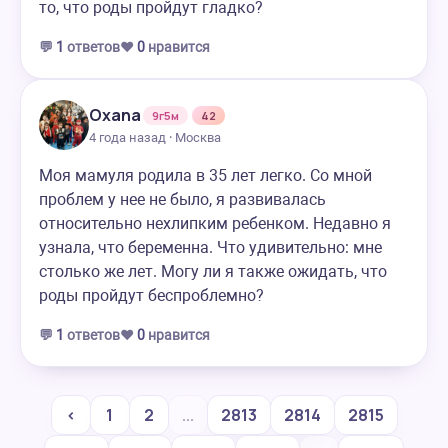
то, что роды пройдут гладко?
💬
1
ответов
❤️
0
нравится
Oxana
9г5м
42
4 года назад · Москва
Моя мамуля родила в 35 лет легко. Со мной
проблем у нее не было, я развивалась
относительно нехлипким ребенком. Недавно я
узнала, что беременна. Что удивительно: мне
столько же лет. Могу ли я также ожидать, что
роды пройдут беспроблемно?
💬
1
ответов
❤️
0
нравится
‹
1
2
...
2813
2814
2815