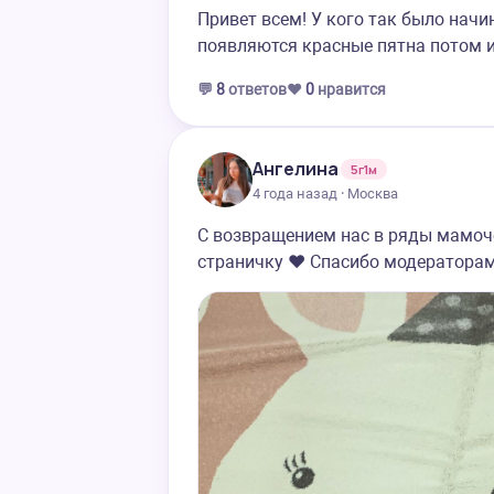
Привет всем! У кого так было нач
появляются красные пятна потом и
💬
8
ответов
❤️
0
нравится
Ангелина
5г1м
4 года назад · Москва
С возвращением нас в ряды мамоч
страничку ❤️ Спасибо модератора