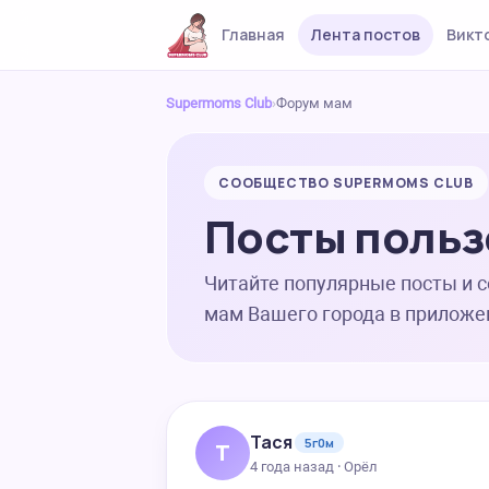
Главная
Лента постов
Викт
Supermoms Club
›
Форум мам
СООБЩЕСТВО SUPERMOMS CLUB
Посты польз
Читайте популярные посты и 
мам Вашего города в приложе
Тася
5г0м
Т
4 года назад · Орёл