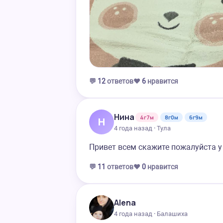
💬
12
ответов
❤️
6
нравится
Нина
4г7м
8г0м
6г9м
Н
4 года назад · Тула
Привет всем скажите пожалуйста у
💬
11
ответов
❤️
0
нравится
Alena
4 года назад · Балашиха