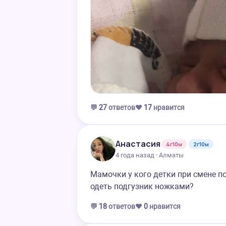
💬
27
ответов
❤️
17
нравится
Анастасия
4г10м
2г10м
4 года назад · Алматы
Мамочки у кого детки при смене 
одеть подгузник ножками?
💬
18
ответов
❤️
0
нравится