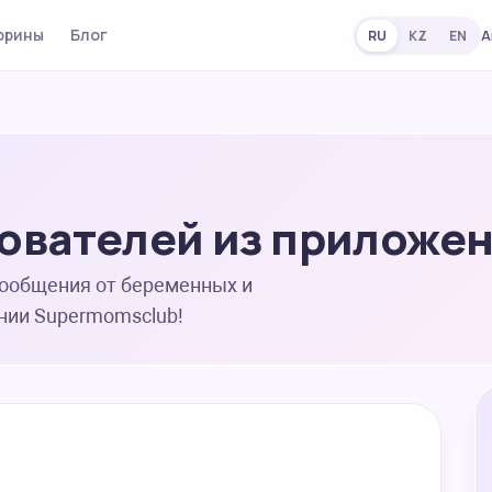
орины
Блог
А
RU
KZ
EN
ователей из приложе
сообщения от беременных и
нии Supermomsclub!