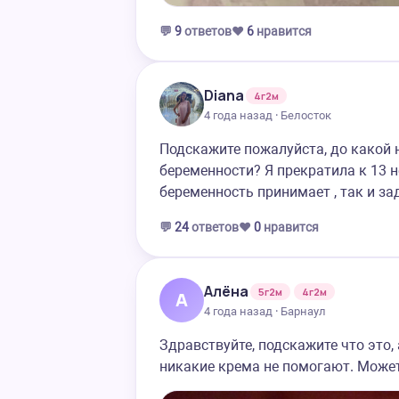
💬
9
ответов
❤️
6
нравится
Diana
4г2м
4 года назад · Белосток
Подскажите пожалуйста, до какой
беременности? Я прекратила к 13 н
беременность принимает , так и за
💬
24
ответов
❤️
0
нравится
Алёна
5г2м
4г2м
А
4 года назад · Барнаул
Здравствуйте, подскажите что это,
никакие крема не помогают. Може