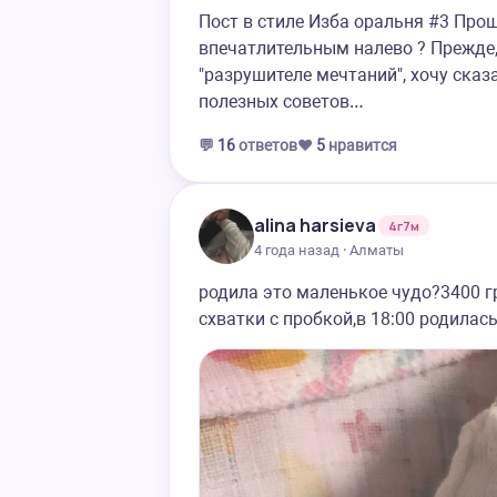
Пост в стиле Изба оральня #3 Про
впечатлительным налево ? Прежде,
"разрушителе мечтаний", хочу сказа
полезных советов…
💬
16
ответов
❤️
5
нравится
alina harsieva
4г7м
4 года назад · Алматы
родила это маленькое чудо?3400 г
схватки с пробкой,в 18:00 родилас