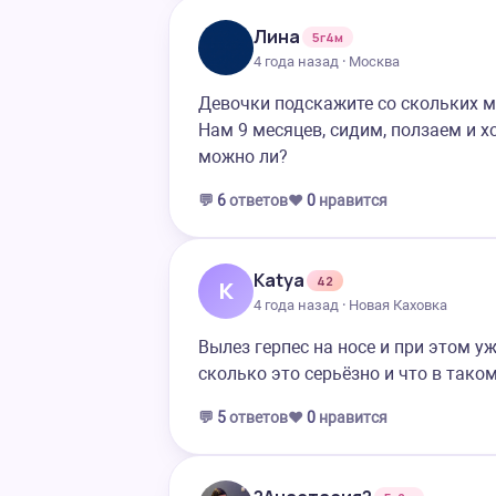
Лина
5г4м
4 года назад · Москва
Девочки подскажите со скольких м
Нам 9 месяцев, сидим, ползаем и хо
можно ли?
💬
6
ответов
❤️
0
нравится
Katya
42
K
4 года назад · Новая Каховка
Вылез герпес на носе и при этом у
сколько это серьёзно и что в тако
💬
5
ответов
❤️
0
нравится