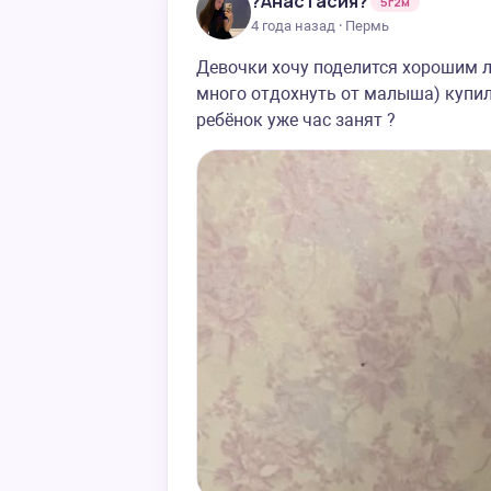
?Анастасия?
5г2м
4 года назад · Пермь
Девочки хочу поделится хорошим л
много отдохнуть от малыша) купи
ребёнок уже час занят ?