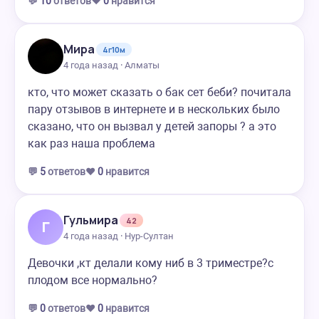
💬
10
ответов
❤️
0
нравится
Мира
4г10м
4 года назад · Алматы
кто, что может сказать о бак сет беби? почитала
пару отзывов в интернете и в нескольких было
сказано, что он вызвал у детей запоры ? а это
как раз наша проблема
💬
5
ответов
❤️
0
нравится
Гульмира
42
Г
4 года назад · Нур-Султан
Девочки ,кт делали кому ниб в 3 триместре?с
плодом все нормально?
💬
0
ответов
❤️
0
нравится