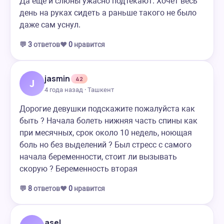
Да еще и слюны ужасно подтекают. Хочет весь
день на руках сидеть а раньше такого не было
даже сам уснул.
💬
3
ответов
❤️
0
нравится
jasmin
42
J
4 года назад · Ташкент
Дорогие девушки подскажите пожалуйста как
быть ? Начала болеть нижняя часть спины как
при месячных, срок около 10 недель, ноющая
боль но без выделений ? Был стресс с самого
начала беременности, стоит ли вызывать
скорую ? Беременность вторая
💬
8
ответов
❤️
0
нравится
asel