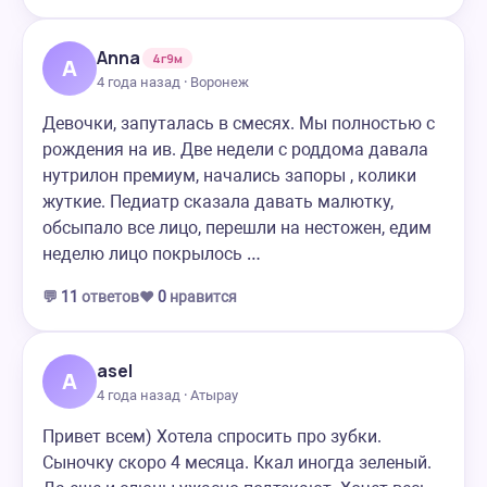
Anna
4г9м
A
4 года назад · Воронеж
Девочки, запуталась в смесях. Мы полностью с
рождения на ив. Две недели с роддома давала
нутрилон премиум, начались запоры , колики
жуткие. Педиатр сказала давать малютку,
обсыпало все лицо, перешли на нестожен, едим
неделю лицо покрылось …
💬
11
ответов
❤️
0
нравится
asel
A
4 года назад · Атырау
Привет всем) Хотела спросить про зубки.
Сыночку скоро 4 месяца. Ккал иногда зеленый.