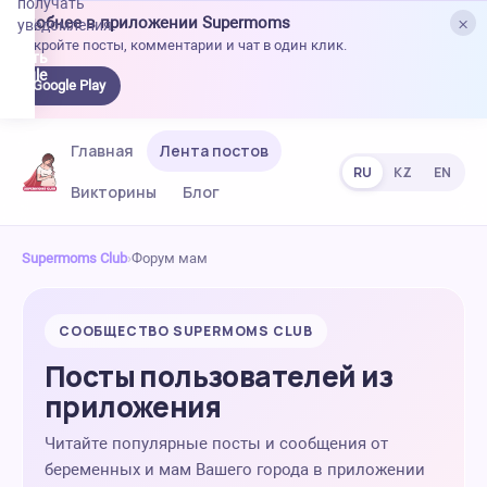
получать
×
Удобнее в приложении Supermoms
уведомления.
Откройте посты, комментарии и чат в один клик.
качать
 Google
Google Play
lay
Главная
Лента постов
RU
KZ
EN
Викторины
Блог
Supermoms Club
›
Форум мам
СООБЩЕСТВО SUPERMOMS CLUB
Посты пользователей из
приложения
Читайте популярные посты и сообщения от
беременных и мам Вашего города в приложении