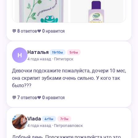
💬
8
ответов
❤️
0
нравится
Наталья
19г10м
5г6м
Н
4 года назад · Пятигорск
Девочки подскажите пожалуйста, дочери 10 мес,
она скрипит зубками очень сильно. У кого так
было???
💬
7
ответов
❤️
0
нравится
Vlada
4г11м
7г3м
4 года назад · Петропавловск
Добрый день. Подскажите пожалуйста что это