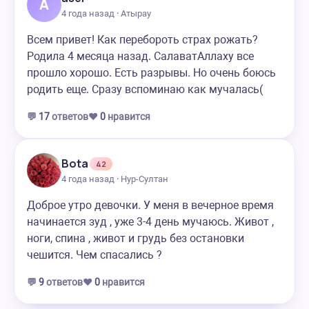
A
4 года назад · Атырау
Всем привет! Как перебороть страх рожать?
Родила 4 месяца назад. СалаватАллаху все
прошло хорошо. Есть разрывы. Но очень боюсь
родить еще. Сразу вспоминаю как мучалась(
💬
17
ответов
❤️
0
нравится
Bota
42
4 года назад · Нур-Султан
Доброе утро девочки. У меня в вечерное время
начинается зуд , уже 3-4 день мучаюсь. Живот ,
ноги, спина , живот и грудь без остановки
чешится. Чем спасались ?
💬
9
ответов
❤️
0
нравится