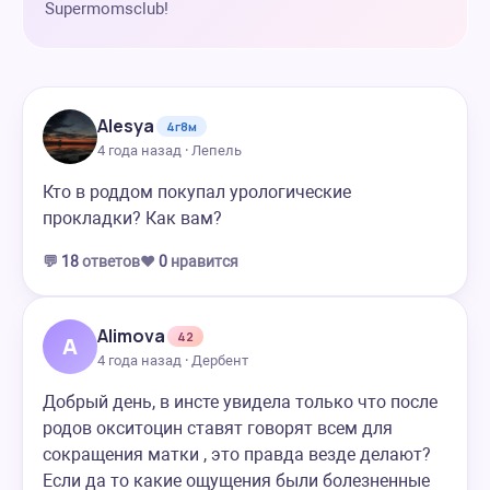
Supermomsclub!
Alesya
4г8м
4 года назад · Лепель
Кто в роддом покупал урологические
прокладки? Как вам?
💬
18
ответов
❤️
0
нравится
Alimova
42
A
4 года назад · Дербент
Добрый день, в инсте увидела только что после
родов окситоцин ставят говорят всем для
сокращения матки , это правда везде делают?
Если да то какие ощущения были болезненные