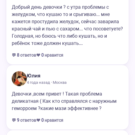
Добрый день девочки ? с утра проблемы с
желудком, что кушаю то и срыгиваю... мне
кажется простудила желудок, сейчас заварила
красный чай и пью с сахаром... что посоветуете?
Голодная, но боюсь что либо кушать, но и
ребёнок тоже должен кушать…
💬
8
ответов
❤️
0
нравится
Юлия
4 года назад · Москва
Девочки ,всем привет ! Такая проблема
деликатная ( Как кто справлялся с наружным
геморроем ?какие мази эффективнее ?
💬
9
ответов
❤️
0
нравится