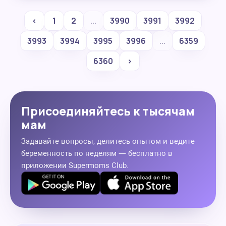
‹
1
2
...
3990
3991
3992
3993
3994
3995
3996
...
6359
6360
›
Присоединяйтесь к тысячам
мам
Задавайте вопросы, делитесь опытом и ведите
беременность по неделям — бесплатно в
приложении Supermoms Club.