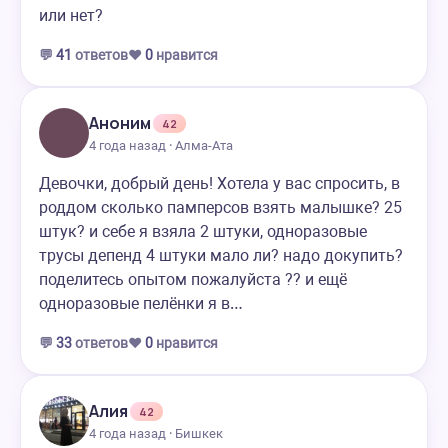
или нет?
💬
41
ответов
❤️
0
нравится
Аноним
42
4 года назад · Алма-Ата
Девочки, добрый день! Хотела у вас спросить, в
роддом сколько памперсов взять малышке? 25
штук? и себе я взяла 2 штуки, одноразовые
трусы депенд 4 штуки мало ли? надо докупить?
поделитесь опытом пожалуйста ?? и ещё
одноразовые пелёнки я в…
💬
33
ответов
❤️
0
нравится
Алия
42
4 года назад · Бишкек