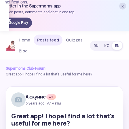
notifications.
×
Better in the Supermoms app
et it
Open posts, comments and chat in one tap.
on
Google
Google Play
Play
Home
Posts feed
Quizzes
RU
KZ
EN
Blog
Supermoms Club
›
Forum
›
Great app! I hope I find a lot that's useful for me here?
Акжунис
42
6 years ago · Алматы
Great app! I hope I find a lot that's
useful for me here?