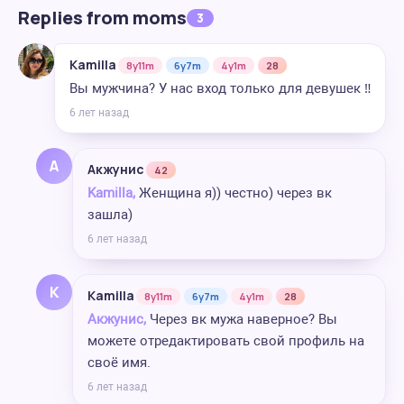
Replies from moms
3
Kamilla
8y11m
6y7m
4y1m
28
Вы мужчина? У нас вход только для девушек ‼️
6 лет назад
А
Акжунис
42
Kamilla,
Женщина я)) честно) через вк
зашла)
6 лет назад
K
Kamilla
8y11m
6y7m
4y1m
28
Акжунис,
Через вк мужа наверное? Вы
можете отредактировать свой профиль на
своё имя.
6 лет назад