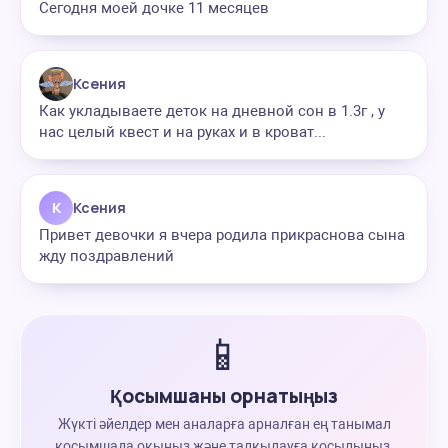
Сегодня моей дочке 11 месяцев
Ксения
Как укладываете деток на дневной сон в 1.3г , у
нас целый квест и на руках и в кроват...
К
Ксения
Привет девочки я вчера родила прикраснова сына
жду поздравлений
📱
Қосымшаны орнатыңыз
Жүкті әйелдер мен аналарға арналған ең танымал
қосымшада оқыңыз және талқылауға қосылыңыз.