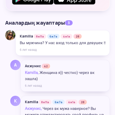
Аналардың жауаптары
3
Kamilla
8ж11а
6ж7а
4ж1а
28
Вы мужчина? У нас вход только для девушек ‼️
6 лет назад
А
Акжунис
42
Kamilla,
Женщина я)) честно) через вк
зашла)
6 лет назад
K
Kamilla
8ж11а
6ж7а
4ж1а
28
Акжунис,
Через вк мужа наверное? Вы
можете отредактировать свой профиль на