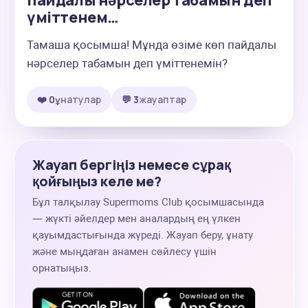
пайдалы нәрселер табамын деп
үміттенем…
Тамаша қосымша! Мұнда өзіме көп пайдалы 
нәрселер табамын деп үміттенемін?
❤️ 0
ұнатулар
💬 3
жауаптар
Жауап бергіңіз немесе сұрақ
қойғыңыз келе ме?
Бұл талқылау Supermoms Club қосымшасында
— жүкті әйелдер мен аналардың ең үлкен
қауымдастығында жүреді. Жауап беру, ұнату
және мыңдаған анамен сөйлесу үшін
орнатыңыз.