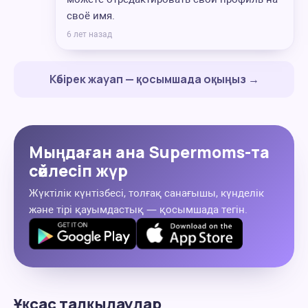
своё имя.
6 лет назад
Көбірек жауап — қосымшада оқыңыз →
Мыңдаған ана Supermoms-та
сөйлесіп жүр
Жүктілік күнтізбесі, толғақ санағышы, күнделік
және тірі қауымдастық — қосымшада тегін.
Ұқсас талқылаулар