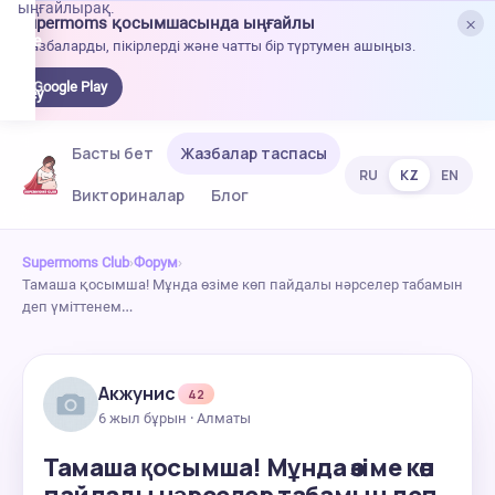
ыңғайлырақ.
×
Supermoms қосымшасында ыңғайлы
oogle
Жазбаларды, пікірлерді және чатты бір түртумен ашыңыз.
lay-
ден
Google Play
жүктеу
Басты бет
Жазбалар таспасы
RU
KZ
EN
Викториналар
Блог
Supermoms Club
›
Форум
›
Тамаша қосымша! Мұнда өзіме көп пайдалы нәрселер табамын
деп үміттенем…
Акжунис
42
6 жыл бұрын · Алматы
Тамаша қосымша! Мұнда өзіме көп