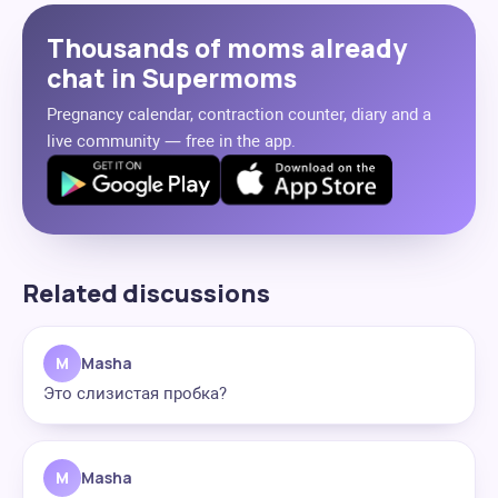
Thousands of moms already
chat in Supermoms
Pregnancy calendar, contraction counter, diary and a
live community — free in the app.
Related discussions
M
Masha
Это слизистая пробка?
M
Masha