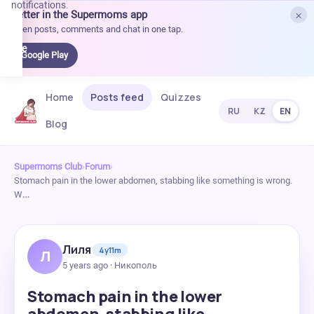
notifications.
×
Better in the Supermoms app
et it
Open posts, comments and chat in one tap.
on
Google
Google Play
Play
Home
Posts feed
Quizzes
RU
KZ
EN
Blog
Supermoms Club
›
Forum
›
Stomach pain in the lower abdomen, stabbing like something is wrong.
W…
Лиля
4y11m
Л
5 years ago · Никополь
Stomach pain in the lower