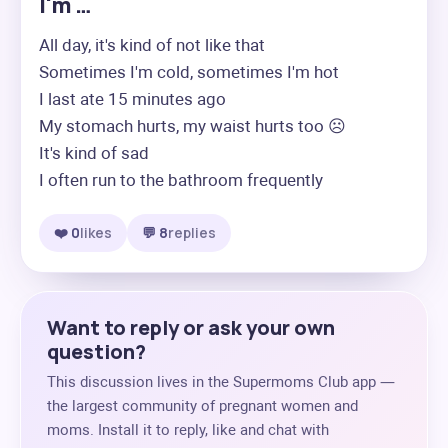
I'm …
All day, it's kind of not like that

Sometimes I'm cold, sometimes I'm hot

I last ate 15 minutes ago

My stomach hurts, my waist hurts too ☹️

It's kind of sad

I often run to the bathroom frequently
❤️ 0
likes
💬 8
replies
Want to reply or ask your own
question?
This discussion lives in the Supermoms Club app —
the largest community of pregnant women and
moms. Install it to reply, like and chat with