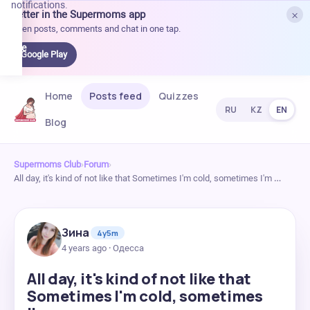
notifications.
×
Better in the Supermoms app
et it
Open posts, comments and chat in one tap.
on
Google
Google Play
Play
Home
Posts feed
Quizzes
RU
KZ
EN
Blog
Supermoms Club
›
Forum
›
All day, it's kind of not like that Sometimes I'm cold, sometimes I'm …
Зина
4y5m
4 years ago · Одесса
All day, it's kind of not like that
Sometimes I'm cold, sometimes