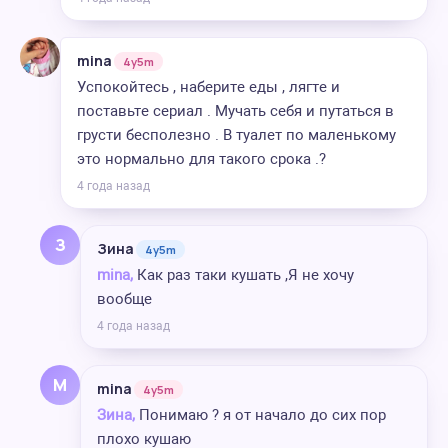
mina
4y5m
Успокойтесь , наберите еды , лягте и
поставьте сериал . Мучать себя и путаться в
грусти бесполезно . В туалет по маленькому
это нормально для такого срока .?
4 года назад
З
Зина
4y5m
mina,
Как раз таки кушать ,Я не хочу
вообще
4 года назад
M
mina
4y5m
Зина,
Понимаю ? я от начало до сих пор
плохо кушаю