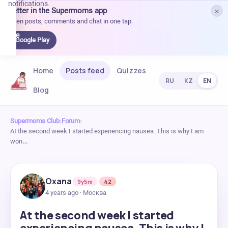
notifications.
×
Better in the Supermoms app
et it
Open posts, comments and chat in one tap.
on
Google
Google Play
Play
Home
Posts feed
Quizzes
RU
KZ
EN
Blog
Supermoms Club
›
Forum
›
At the second week I started experiencing nausea. This is why I am
won…
Oxana
9y5m
42
4 years ago · Москва
At the second week I started