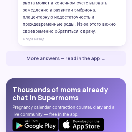
рвота может в конечном счете вызвать
замедление в развитии эмбриона,
плацентарную недостаточность и
преждевременные роды. Из-за этого важно
своевременно обратиться к врачу.
4 года назад
More answers — read in the app →
Thousands of moms already
chat in Supermoms
Pregnancy calendar, contraction counter, diary and a
live community — free in the app.