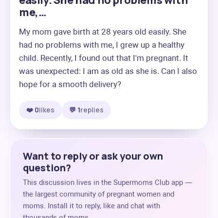
easily. She had no problems with
me,…
My mom gave birth at 28 years old easily. She 
had no problems with me, I grew up a healthy 
child. Recently, I found out that I'm pregnant. It 
was unexpected: I am as old as she is. Can I also 
hope for a smooth delivery?
❤️ 0
likes
💬 1
replies
Want to reply or ask your own
question?
This discussion lives in the Supermoms Club app —
the largest community of pregnant women and
moms. Install it to reply, like and chat with
thousands of moms.