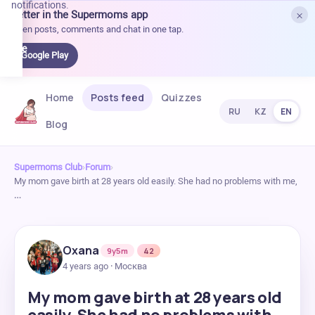
notifications.
×
Better in the Supermoms app
et it
Open posts, comments and chat in one tap.
on
Google
Google Play
Play
Home
Posts feed
Quizzes
RU
KZ
EN
Blog
Supermoms Club
›
Forum
›
My mom gave birth at 28 years old easily. She had no problems with me,
…
Oxana
9y5m
42
4 years ago · Москва
My mom gave birth at 28 years old