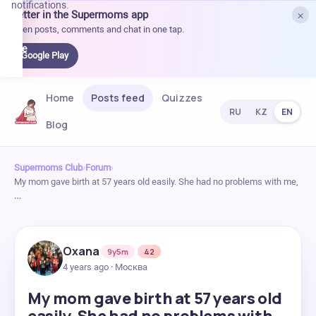
notifications.
×
Better in the Supermoms app
et it
Open posts, comments and chat in one tap.
on
Google
Google Play
Play
Home
Posts feed
Quizzes
RU
KZ
EN
Blog
Supermoms Club
›
Forum
›
My mom gave birth at 57 years old easily. She had no problems with me,
…
Oxana
9y5m
42
4 years ago · Москва
My mom gave birth at 57 years old