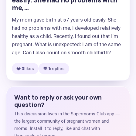
easily. She had no problems with
me,…
My mom gave birth at 57 years old easily. She 
had no problems with me, I developed relatively 
healthy as a child. Recently, I found out that I'm 
pregnant. What is unexpected: I am of the same 
age. Can I also count on smooth childbirth?
❤️ 0
likes
💬 1
replies
Want to reply or ask your own
question?
This discussion lives in the Supermoms Club app —
the largest community of pregnant women and
moms. Install it to reply, like and chat with
thousands of moms.