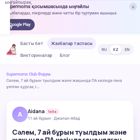
ыңғайлырақ.
×
Supermoms қосымшасында ыңғайлы
oogle
Жазбаларды, пікірлерді және чатты бір түртумен ашыңыз.
lay-
ден
Google Play
жүктеу
Басты бет
Жазбалар таспасы
RU
KZ
EN
Викториналар
Блог
Supermoms Club
›
Форум
›
Сәлем, 7 ай бұрын туылдым және жақында ПА кезінде ғана
ұялған құрсақ г…
Aidana
1ж6а
A
11 ай бұрын · Джалал-Абад
Сәлем, 7 ай бұрын туылдым және