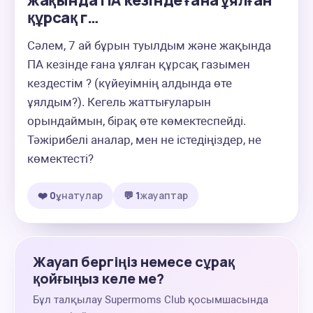
жақында ПА кезінде ғана ұялған
құрсақ г…
Сәлем, 7 ай бұрын туылдым және жақында 
ПА кезінде ғана ұялған құрсақ газымен 
кездестім ? (күйеуімнің алдында өте 
ұялдым?). Кегель жаттығуларын 
орындаймын, бірақ өте көмектеспейді. 
Тәжірибелі аналар, мен не істедіңіздер, не 
көмектесті?
❤️ 0
ұнатулар
💬 1
жауаптар
Жауап бергіңіз немесе сұрақ
қойғыңыз келе ме?
Бұл талқылау Supermoms Club қосымшасында