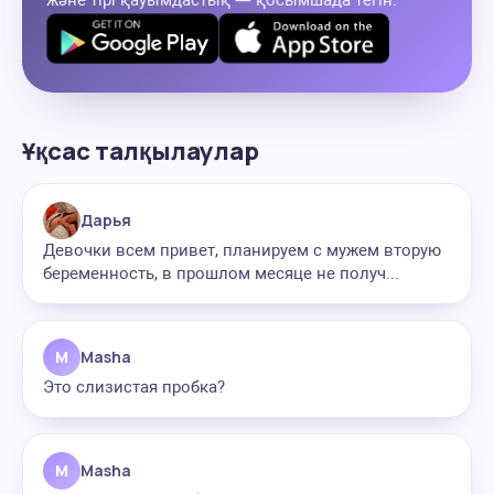
және тірі қауымдастық — қосымшада тегін.
Ұқсас талқылаулар
Дарья
Девочки всем привет, планируем с мужем вторую
беременность, в прошлом месяце не получ...
M
Masha
Это слизистая пробка?
M
Masha