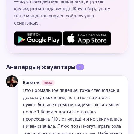
— жүкті әйелдер мен аналардың ең үлкен
қауымдастығында жүреді. Жауап беру, ұнату
және мыңдаған анамен сөйлесу үшін
орнатыңыз.
Аналардың жауаптары
1
Евгения
1ж0а
Это нормальное явление, тоже стеснялась и
делала упражнения, но не все помогает,
нужно больше времени видимо , хотя у меня
после 1 беременности это начало
происходить (10 лет назад) и я не занималась
ничем сначала. Плюс позы могут играть роль
, не во всех происходит такой пук. Наберитесь