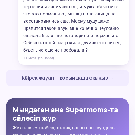
терпения и занимайтесь , и мужу объясните
что это нормально , мышцы влагалища не
восстановились еще. Моему муду даже
нравится такой звук, мне конечно неудобно
сначала было , но поговорили и нормально.
Сейчас второй раз родила , думаю что пипец
будет , но еще не пробовали ?
11 месяцев назад
Көбірек жауап — қосымшада оқыңыз →
Мыңдаған ана Supermoms-та
сөйлесіп жүр
Жүктілік күнтізбесі, толғақ санағышы, күнделік