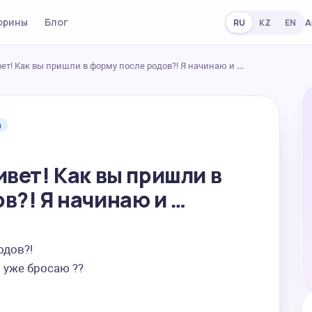
орины
Блог
А
RU
KZ
EN
ет! Как вы пришли в форму после родов?! Я начинаю и …
м
ивет! Как вы пришли в
в?! Я начинаю и …
дов?!

й уже бросаю ??