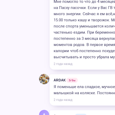
Мне помогло то что до 4 месяцев
на Пасху пасочки. Если у Вас ГВ
много энергии. Сейчас я ем всё,
15.00 только кашу и творожок. 
после спорта уменьшается колич
частенько ездим. При беременнос
постепенно за 3 месяца вернулас
моментов родов. В первое врем
калории чтоб постепенно похуде
высчитывать и просто убрала му
2 года назад
ARDAK
3г9м
Я поменьше ела сладкое, мучное
малышкой на коляске. Постоянн
2 года назад
А