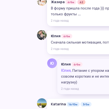
Жазира
4г6м
42
В форму пришла после года ))) пр
только фрукты …
2 года назад
Юлия
4г6м
Сначала сильная мотивация, по
2 года назад
Ю
Юлия
4г6м
Юлия,
Питание с упором на
совсем коротких и не инт
нагрузку)
2 года назад
Katarina
14г10м
3г5м