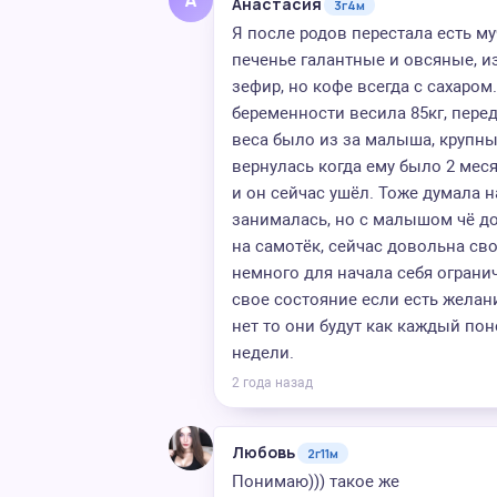
Анастасия
3г4м
Я после родов перестала есть му
печенье галантные и овсяные, и
зефир, но кофе всегда с сахаро
беременности весила 85кг, пере
веса было из за малыша, крупный
вернулась когда ему было 2 мес
и он сейчас ушёл. Тоже думала н
занималась, но с малышом чё до
на самотёк, сейчас довольна св
немного для начала себя огранич
свое состояние если есть желани
нет то они будут как каждый пон
недели.
2 года назад
Любовь
2г11м
Понимаю))) такое же