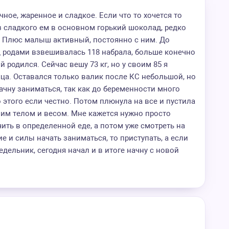
чное, жаренное и сладкое. Если что то хочется то
з сладкого ем в основном горький шоколад, редко
м. Плюс малыш активный, постоянно с ним. До
д родами взвешивалась 118 набрала, больше конечно
 родился. Сейчас вешу 73 кг, но у своим 85 я
яца. Оставался только валик после КС небольшой, но
ачну заниматься, так как до беременности много
 этого если честно. Потом плюнула на все и пустила
оим телом и весом. Мне кажется нужно просто
ить в определенной еде, а потом уже смотреть на
е и силы начать заниматься, то приступать, а если
едельник, сегодня начал и в итоге начну с новой