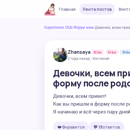
Главная
Лента постов
Викт
Supermoms Club
›
Форум мам
›
Девочки, всем прив
Zhansaya
8г2м
6г4м
3г4
2 года назад · Костанай
Девочки, всем пр
форму после родо
Девочки, всем привет!

Как вы пришли в форму после ро
Я начинаю и всё через пару дне
❤️ 0
нравится
💬 13
ответов