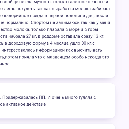
 вообще не ела мучного, только галетное печенье и
 то легче похудеть так как выработка молока забирает
но калорийное всегда в первой половине дня, после
Мне нормально. Спортом не занимаюсь так как у меня
ество молока: только плавала в море и в горы
ти набрала 27 кг, в роддоме оставила сразу 13 кг,
ь в дородовую форму,в 4 месяца ушло 30 кг.с
я интересовалась информацией как высчитывать
ть,потом поняла что с младенцем особо некогда это
чное.
. Придерживалась ПП. И очень много гуляла с
ое активное действие