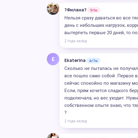
?Филана?
3г1м
Нельзя сразу даваться во все тя
день с небольших нагрузок, корр
вытерпеть первые 20 дней, то п
2 года назад
E
Ekaterina
4г7м
Сколько не пыталась не получало
все пошло само собой. Первое в
сейчас спокойно по магазину мо
Если, прям хочется сладкого бер
подключала, но вес уходит. Нужн
собственном опыте знаю, что тя
?
2 года назад