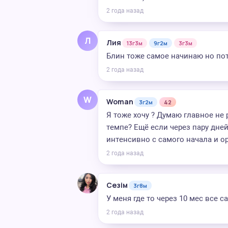
2 года назад
Л
Лия
13г3м
9г2м
3г3м
Блин тоже самое начинаю но пот
2 года назад
W
Woman
3г2м
42
Я тоже хочу ? Думаю главное не р
темпе? Ещё если через пару дне
интенсивно с самого начала и ор
2 года назад
Сезім
3г8м
У меня где то через 10 мес все 
2 года назад