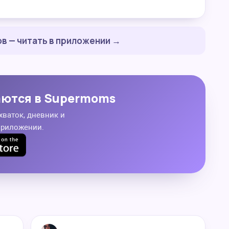
в — читать в приложении →
аются в Supermoms
хваток, дневник и
приложении.