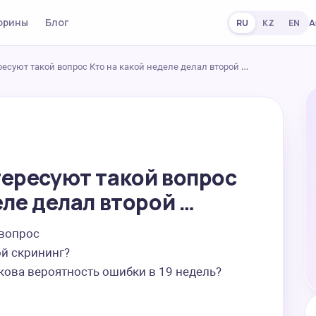
орины
Блог
А
RU
KZ
EN
есуют такой вопрос Кто на какой неделе делал второй …
тересуют такой вопрос
еле делал второй …
вопрос

й скрининг? 

акова вероятность ошибки в 19 недель?