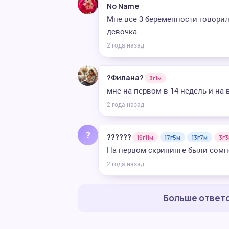
No Name
Мне все 3 беременности говорили
девочка
2 года назад
?Филана?
3г1м
мне на первом в 14 недель и на
2 года назад
?
??????
19г11м
17г5м
13г7м
3г
На первом скрининге были сомне
2 года назад
Больше ответо