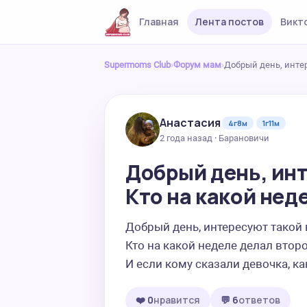
Главная
Лента постов
Викт
Supermoms Club
›
Форум мам
›
Добрый день, интер
Анастасия
4г8м
1г11м
2 года назад · Барановичи
Добрый день, ин
Кто на какой нед
Добрый день, интересуют такой 
Кто на какой неделе делал второ
И если кому сказали девочка, к
❤️ 0
нравится
💬 6
ответов