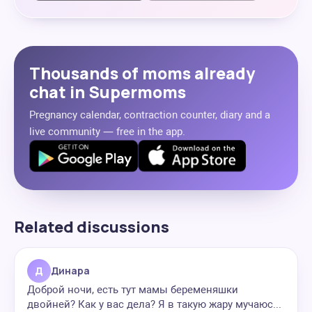
Thousands of moms already
chat in Supermoms
Pregnancy calendar, contraction counter, diary and a
live community — free in the app.
Related discussions
Д
Динара
Доброй ночи, есть тут мамы беременяшки
двойней? Как у вас дела? Я в такую жару мучаюс...