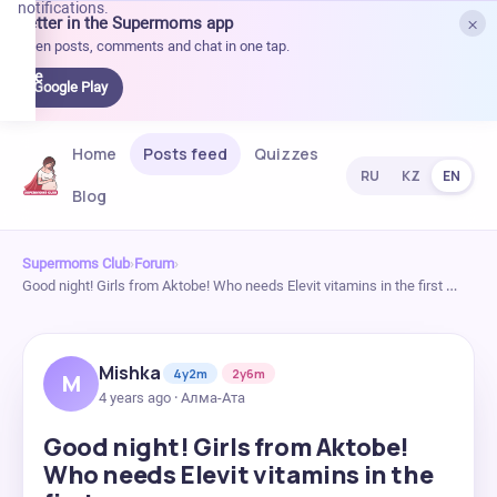
notifications.
×
Better in the Supermoms app
et it
Open posts, comments and chat in one tap.
on
Google
Google Play
Play
Home
Posts feed
Quizzes
RU
KZ
EN
Blog
Supermoms Club
›
Forum
›
Good night! Girls from Aktobe! Who needs Elevit vitamins in the first …
Mishka
4y2m
2y6m
M
4 years ago · Алма-Ата
Good night! Girls from Aktobe!
Who needs Elevit vitamins in the