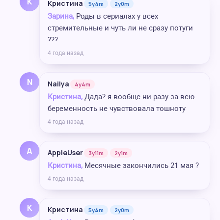
К
Кристина
5y4m
2y0m
Зарина,
Роды в сериалах у всех
стремительные и чуть ли не сразу потуги
???
4 года назад
N
Nailya
4y4m
Кристина,
Дада? я вообще ни разу за всю
беременность не чувствовала тошноту
4 года назад
A
AppleUser
3y11m
2y1m
Кристина,
Месячные закончились 21 мая ?
4 года назад
К
Кристина
5y4m
2y0m