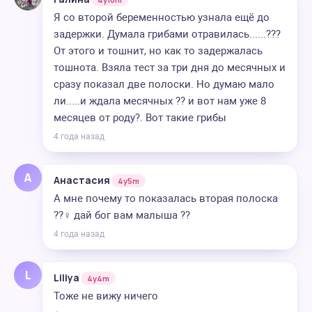
Я со второй беременностью узнала ещё до
задержки. Думала грибами отравилась......???
От этого и тошнит, но как то задержалась
тошнота. Взяла тест за три дня до месячных и
сразу показал две полоски. Но думаю мало
ли.....и ждала месячных ?? и вот нам уже 8
месяцев от роду?. Вот такие грибы
4 года назад
А
Анастасия
4y5m
А мне почему то показалась вторая полоска
??‍♀️ дай бог вам малыша ??
4 года назад
L
Liliya
4y4m
Тоже не вижу ничего