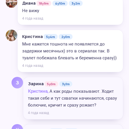
Диана
18y9m
4y10m
3y2m
Не вижу
4 года назад
Кристина
5y4m
2y0m
Мне кажется тошнота не появляется до
задержки месячных) это в сериалах так. В
туалет побежала блевать и беременна сразу))
4 года назад
З
Зарина
5y0m
3y1m
Кристина,
А как роды показывают. Ходит
такая себе и тут схватки начинаются, сразу
болючие, кричит и сразу рожает?
4 года назад