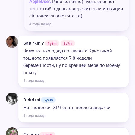
AppleUser,
Рано конечно) пусть сделает
тест хотяб в день задержки) если интуиция
ей подсказывает что-то)
4 года назад
Sаbirkin ?
4y9m
2y7m
Вижу только одну) согласна с Кристиной
тошнота появляется 7-8 недели
беременности, ну по крайней мере по моему
опыту
4 года назад
Deleted
5y4m
Нет полоски. ХГЧ сдать после задержки
4 года назад
Галина
4y10m