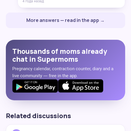
4 года назад
More answers — read in the app →
Thousands of moms already
chat in Supermoms
Pregnancy calendar, contraction counter, diary and a
live community — free in the app.
Related discussions