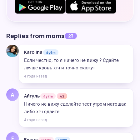
Replies from moms
23
Karolina
4y6m
Если честно, то я ничего не вижу ? Сдайте
лучше кровь хгч и точно скажут
4 года назад
А
Айгуль
4y7m
42
Ничего не вижу сделайте тест утром натощак
либо хгч сдайте
4 года назад
Е
Елена
11y2m
5y0m