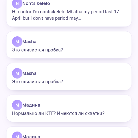
N
Nontsikelelo
Hi doctor I’m nontsikelelo Mbatha my period last 17
April but I don’t have period may...
M
Masha
Это слизистая пробка?
M
Masha
Это слизистая пробка?
М
Мадина
Нормально ли КТГ? Имеются ли схватки?
М
Мадина