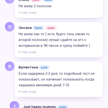
Не вижу 2 полоски
4 года назад
О
Оксана
11y5m
4y8m
Не вижу как то ( есть будто тень какая то
второй полоски) лучше сдайте на хгч с
интервалом в 48 часов и сразу поймёте )
4 года назад
В
Валентина
4y1m
Если задержка 2-3 дня, то подобный тест не
показывает, он начинает показывать когда
задержка минимум дней 7-10
4 года назад
J
Just happy mommy
4y5m