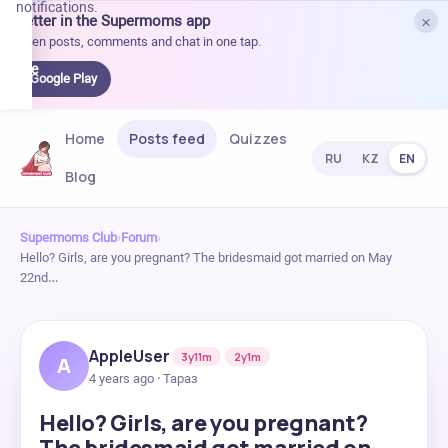
notifications.
×
Better in the Supermoms app
et it
Open posts, comments and chat in one tap.
on
Google
Google Play
Play
Home
Posts feed
Quizzes
RU
KZ
EN
Blog
Supermoms Club
›
Forum
›
Hello? Girls, are you pregnant? The bridesmaid got married on May
22nd…
AppleUser
3y11m
2y1m
A
4 years ago · Тараз
Hello? Girls, are you pregnant?