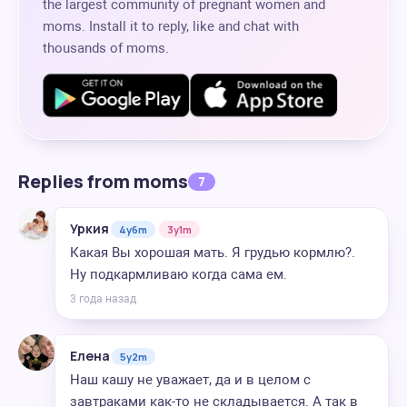
the largest community of pregnant women and
moms. Install it to reply, like and chat with
thousands of moms.
Replies from moms
7
Уркия
4y6m
3y1m
Какая Вы хорошая мать. Я грудью кормлю?.
Ну подкармливаю когда сама ем.
3 года назад
Елена
5y2m
Наш кашу не уважает, да и в целом с
завтраками как-то не складывается. А так в