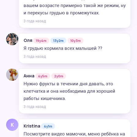
вашем возрасте примерно такой же режим, ну
и перекусы грудью в промежутках.
3 года назад
Оля
19y4m
13y2m
10y3m
Я грудью кормила всех малышей ??
3 года назад
Анна
4y5m
2y0m
Нужно фрукты в течении дня давать, это
клетчатка и она необходима для хорошей
работы кишечника.
3 года назад
K
Kristina
4y1m
Посмотрите видео мамочки, меню ребёнка на