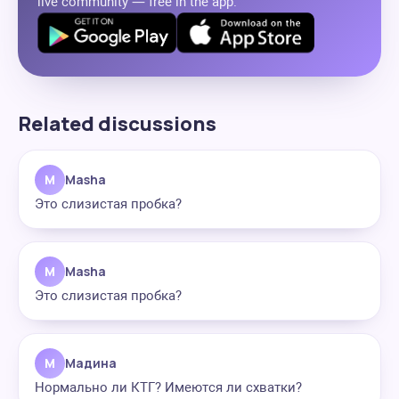
live community — free in the app.
Related discussions
M
Masha
Это слизистая пробка?
M
Masha
Это слизистая пробка?
М
Мадина
Нормально ли КТГ? Имеются ли схватки?