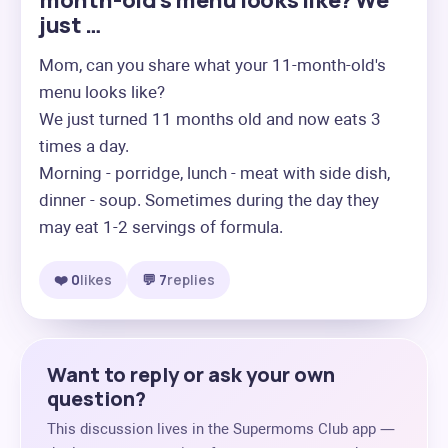
month-old's menu looks like? We
just …
Mom, can you share what your 11-month-old's 
menu looks like? 

We just turned 11 months old and now eats 3 
times a day. 

Morning - porridge, lunch - meat with side dish, 
dinner - soup. Sometimes during the day they 
may eat 1-2 servings of formula.
❤️ 0
likes
💬 7
replies
Want to reply or ask your own
question?
This discussion lives in the Supermoms Club app —