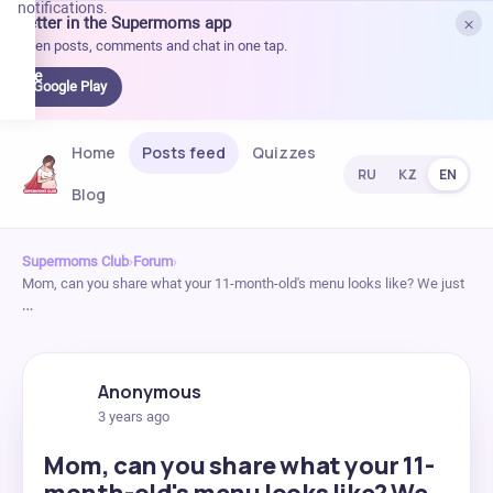
notifications.
×
Better in the Supermoms app
et it
Open posts, comments and chat in one tap.
on
Google
Google Play
Play
Home
Posts feed
Quizzes
RU
KZ
EN
Blog
Supermoms Club
›
Forum
›
Mom, can you share what your 11-month-old's menu looks like? We just
…
Anonymous
3 years ago
Mom, can you share what your 11-