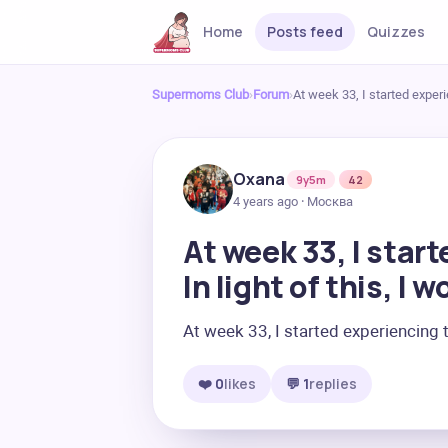
Home
Posts feed
Quizzes
Supermoms Club
›
Forum
›
At week 33, I started experi
Oxana
9y5m
42
4 years ago · Москва
At week 33, I star
In light of this, I
At week 33, I started experiencing to
❤️ 0
likes
💬 1
replies