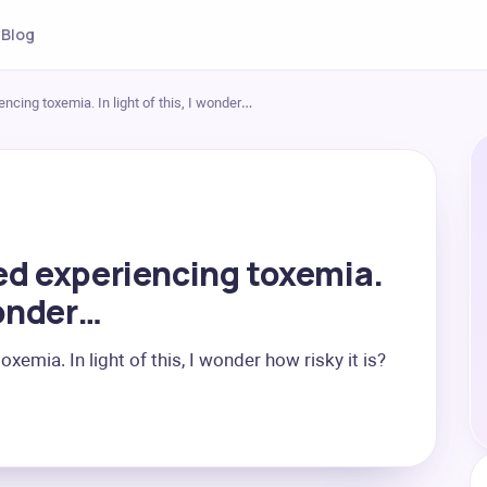
Blog
encing toxemia. In light of this, I wonder…
ted experiencing toxemia.
 wonder…
xemia. In light of this, I wonder how risky it is?