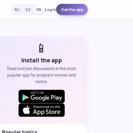
Log in
Get the app
RU
KZ
EN
📱
Install the app
Read and join discussions in the most
popular app for pregnant women and
moms.
Popular topics