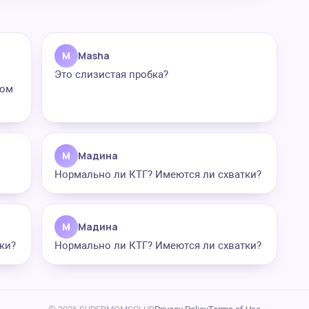
M
Masha
Это слизистая пробка?
лом
М
Мадина
Нормально ли КТГ? Имеются ли схватки?
М
Мадина
ки?
Нормально ли КТГ? Имеются ли схватки?