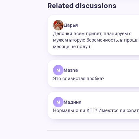
Related discussions
Дарья
Девочки всем привет, планируем с
мужем вторую беременность, в прош
месяце не получ...
M
Masha
Это слизистая пробка?
М
Мадина
Нормально ли КТГ? Имеются ли схват