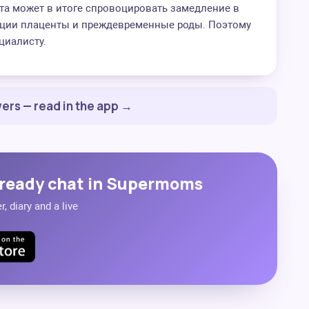
та может в итоге спровоцировать замедление в
кции плаценты и преждевременные роды. Поэтому
циалисту.
ers — read in the app →
ready chat in Supermoms
, diary and a live