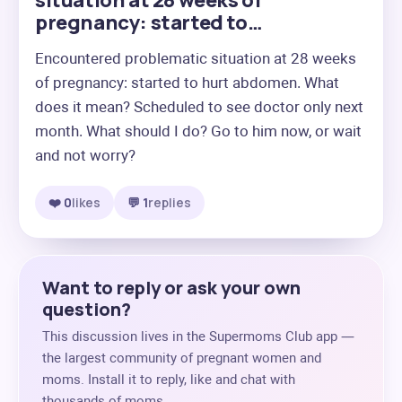
situation at 28 weeks of
pregnancy: started to…
Encountered problematic situation at 28 weeks 
of pregnancy: started to hurt abdomen. What 
does it mean? Scheduled to see doctor only next 
month. What should I do? Go to him now, or wait 
and not worry?
❤️ 0
likes
💬 1
replies
Want to reply or ask your own
question?
This discussion lives in the Supermoms Club app —
the largest community of pregnant women and
moms. Install it to reply, like and chat with
thousands of moms.