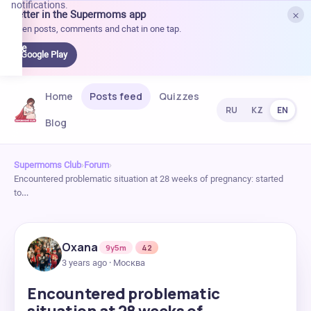
notifications.
×
Better in the Supermoms app
et it
Open posts, comments and chat in one tap.
on
Google
Google Play
Play
Home
Posts feed
Quizzes
RU
KZ
EN
Blog
Supermoms Club
›
Forum
›
Encountered problematic situation at 28 weeks of pregnancy: started
to…
Oxana
9y5m
42
3 years ago · Москва
Encountered problematic