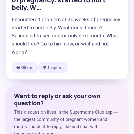
of pregnancy: started to hurt
belly. W…
Encountered problem at 30 weeks of pregnancy: 
started to hurt belly. What does it mean? 
Scheduled to see doctor only next month. What 
should I do? Go to him now, or wait and not 
worry?
❤️ 0
likes
💬 1
replies
Want to reply or ask your own
question?
This discussion lives in the Supermoms Club app —
the largest community of pregnant women and
moms. Install it to reply, like and chat with
thousands of moms.