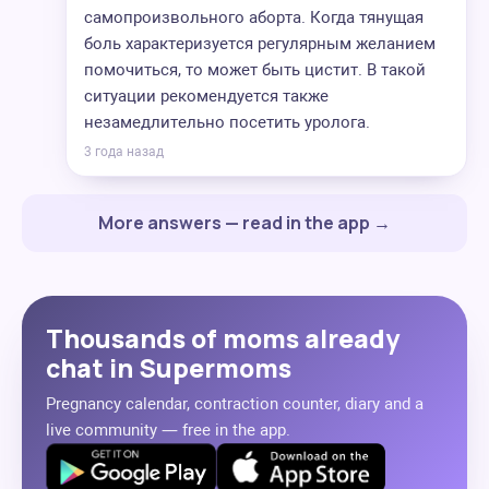
самопроизвольного аборта. Когда тянущая
боль характеризуется регулярным желанием
помочиться, то может быть цистит. В такой
ситуации рекомендуется также
незамедлительно посетить уролога.
3 года назад
More answers — read in the app →
Thousands of moms already
chat in Supermoms
Pregnancy calendar, contraction counter, diary and a
live community — free in the app.