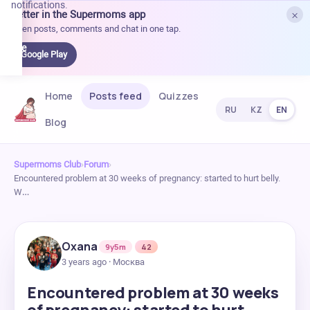
notifications.
×
Better in the Supermoms app
et it
Open posts, comments and chat in one tap.
on
Google
Google Play
Play
Home
Posts feed
Quizzes
RU
KZ
EN
Blog
Supermoms Club
›
Forum
›
Encountered problem at 30 weeks of pregnancy: started to hurt belly.
W…
Oxana
9y5m
42
3 years ago · Москва
Encountered problem at 30 weeks