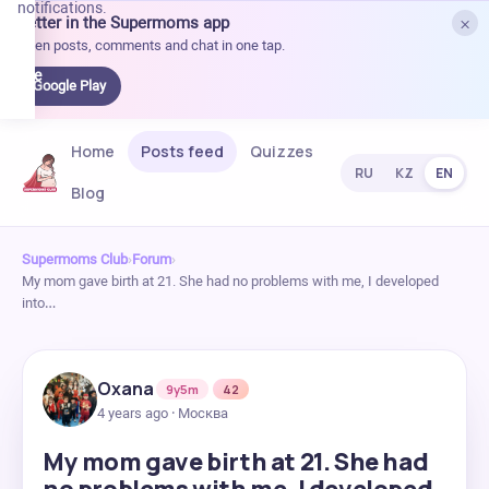
notifications.
×
Better in the Supermoms app
et it
Open posts, comments and chat in one tap.
on
Google
Google Play
Play
Home
Posts feed
Quizzes
RU
KZ
EN
Blog
Supermoms Club
›
Forum
›
My mom gave birth at 21. She had no problems with me, I developed
into…
Oxana
9y5m
42
4 years ago · Москва
My mom gave birth at 21. She had