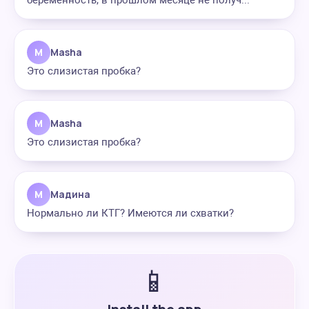
беременность, в прошлом месяце не получ...
M
Masha
Это слизистая пробка?
M
Masha
Это слизистая пробка?
М
Мадина
Нормально ли КТГ? Имеются ли схватки?
📱