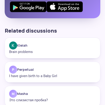
Related discussions
Kleiah
Brain problems
P
Perpetual
I have given birth to a Baby Girl
M
Masha
Это слизистая пробка?