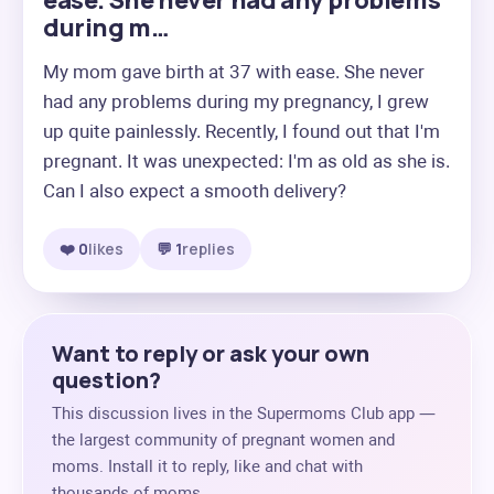
ease. She never had any problems
during m…
My mom gave birth at 37 with ease. She never 
had any problems during my pregnancy, I grew 
up quite painlessly. Recently, I found out that I'm 
pregnant. It was unexpected: I'm as old as she is. 
Can I also expect a smooth delivery?
❤️ 0
likes
💬 1
replies
Want to reply or ask your own
question?
This discussion lives in the Supermoms Club app —
the largest community of pregnant women and
moms. Install it to reply, like and chat with
thousands of moms.