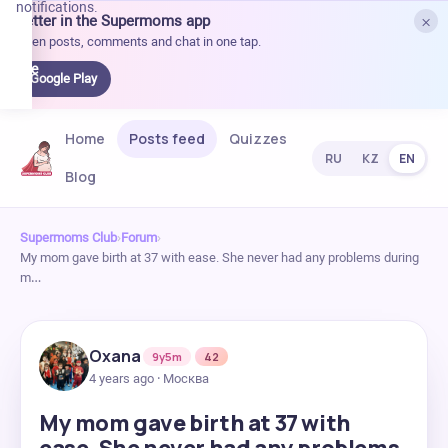
notifications.
×
Better in the Supermoms app
et it
Open posts, comments and chat in one tap.
on
Google
Google Play
Play
Home
Posts feed
Quizzes
RU
KZ
EN
Blog
Supermoms Club
›
Forum
›
My mom gave birth at 37 with ease. She never had any problems during
m…
Oxana
9y5m
42
4 years ago · Москва
My mom gave birth at 37 with