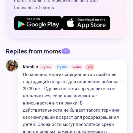
moms. Install it to reply, like and chat with
thousands of moms.
Replies from moms
1
Kamilla
8y11m
6y7m
4y1m
28
По мнению многих специалистов наиболее
подходящий возраст для появления ребенка –
20-30 лет. Однако не стоит предварительно
волноваться, если ваш возраст не
вписывается в эти рамки. В
действительности не бывает такого термина
как наилучший возраст для родоразрешения
детей. Сложности могут появляться среди
юных и зрелых рожениц практически в