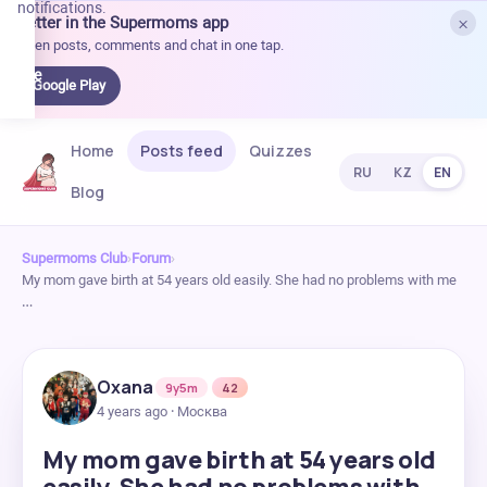
notifications.
×
Better in the Supermoms app
et it
Open posts, comments and chat in one tap.
on
Google
Google Play
Play
Home
Posts feed
Quizzes
RU
KZ
EN
Blog
Supermoms Club
›
Forum
›
My mom gave birth at 54 years old easily. She had no problems with me
…
Oxana
9y5m
42
4 years ago · Москва
My mom gave birth at 54 years old