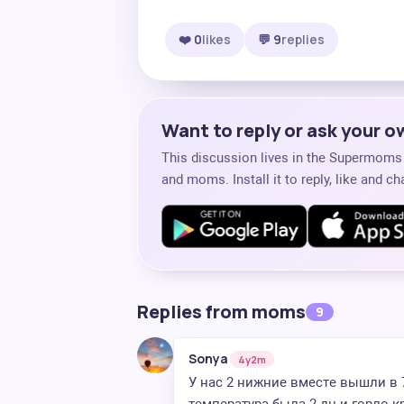
❤️ 0
likes
💬 9
replies
Want to reply or ask your 
This discussion lives in the Supermom
and moms. Install it to reply, like and 
Replies from moms
9
Sonya
4y2m
У нас 2 нижние вместе вышли в 7