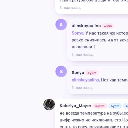
температура была 2 дн и горло к
3 года назад
A
alinskayaalina
4y1m
Sonya,
У нас такая же истор
резко снизилась и вот вече
вылезали ?
3 года назад
S
Sonya
4y2m
alinskayaalina,
Нет как темп
3 года назад
Kaleriya_Mayer
14y8m
6y3m
4
не всегда температура на зубы,е
цифр нужно не исключать его.Н
спать то сосудосуживающие пот