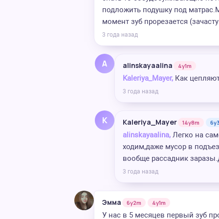
подложить подушку под матрас.М
момент зуб прорезается (зачаст
3 года назад
A
alinskayaalina
4y1m
Kaleriya_Mayer,
Как цепляют
3 года назад
K
Kaleriya_Mayer
14y8m
6y
alinskayaalina,
Легко на сам
ходим,даже мусор в подъе
вообще рассадник заразы.
3 года назад
Эмма
6y2m
4y1m
У нас в 5 месяцев первый зуб п