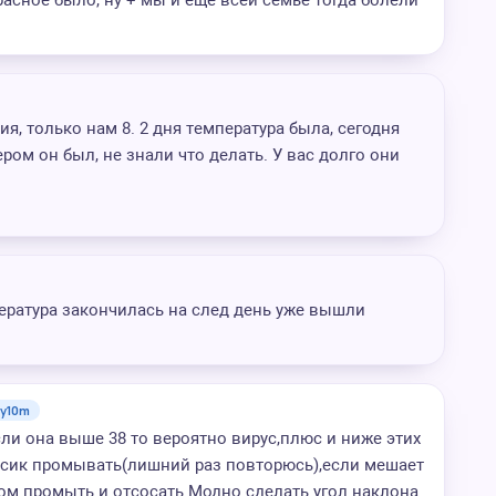
расное было, ну + мы и еще всей семье тогда болели
ия, только нам 8. 2 дня температура была, сегодня
ром он был, не знали что делать. У вас долго они
ература закончилась на след день уже вышли
y10m
сли она выше 38 то вероятно вирус,плюс и ниже этих
осик промывать(лишний раз повторюсь),если мешает
ом промыть и отсосать.Модно сделать угол наклона