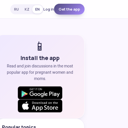
Log in
Get the app
RU
KZ
EN
📱
Install the app
Read and join discussions in the most
popular app for pregnant women and
moms.
Popular topics