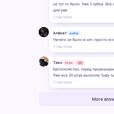
не тут-то было. Уже 5 зубов. Все
дня уже
3 года назад
Алёна?
4y10m
Ничего не было и нет, просто есл
3 года назад
Тако
5y2m
23
Беспокойство, перед прорезыва
Уже все 20 штук вылезли Тьфу т
3 года назад
More answ