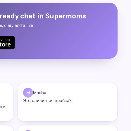
ready chat in Supermoms
, diary and a live
M
Masha
Это слизистая пробка?
лом