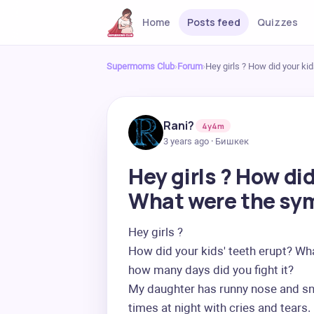
Home
Posts feed
Quizzes
Supermoms Club
›
Forum
›
Hey girls ? How did your k
Rani?️
4y4m
3 years ago · Бишкек
Hey girls ? How did
What were the s
Hey girls ?

How did your kids' teeth erupt? Wh
how many days did you fight it? 

My daughter has runny nose and snot
times at night with cries and tears.