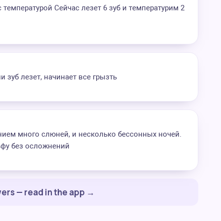
 с температурой Сейчас лезет 6 зуб и температурим 2
и зуб лезет, начинает все грызть
нием много слюней, и несколько бессонных ночей.
ьфу без осложнений
ers — read in the app →