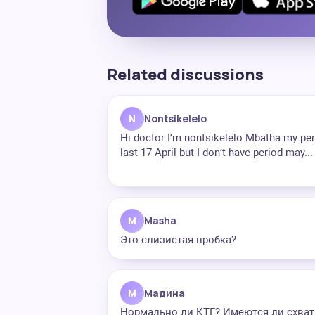
Related discussions
N
Nontsikelelo
Hi doctor I’m nontsikelelo Mbatha my pe
last 17 April but I don’t have period may...
M
Masha
Это слизистая пробка?
М
Мадина
Нормально ли КТГ? Имеются ли схват