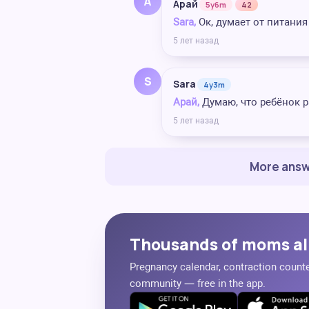
А
Арай
5y6m
42
Sara,
Ок, думает от питания
5 лет назад
S
Sara
4y3m
Арай,
Думаю, что ребёнок ра
5 лет назад
More answ
Thousands of moms al
Pregnancy calendar, contraction counter
community — free in the app.