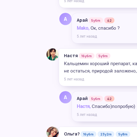
5 лет назад
А
Арай
5y6m
42
Mako,
Ок, спасибо ?
5 лет назад
Настя
16y6m
5y9m
Кальцемин хороший препарат, ка
не остаться, природой заложено,
5 лет назад
А
Арай
5y6m
42
Настя,
Спасибо)попробую)
5 лет назад
Ольга?
16y6m
23y2m
5y8m