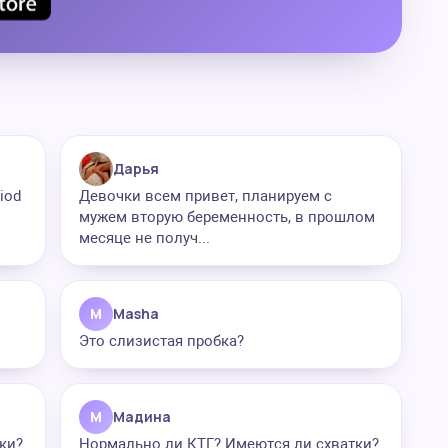
Дарья
riod
Девочки всем привет, планируем с
мужем вторую беременность, в прошлом
месяце не получ...
M
Masha
Это слизистая пробка?
М
Мадина
ки?
Нормально ли КТГ? Имеются ли схватки?