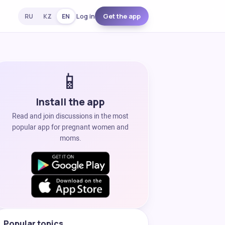
Log in
Get the app
RU
KZ
EN
📱
Install the app
Read and join discussions in the most
popular app for pregnant women and
moms.
Popular topics