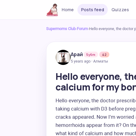
Home
Posts feed
Quizzes
Supermoms Club
›
Forum
›
Hello everyone, the doctor
Арай
5y6m
42
5 years ago · Алматы
Hello everyone, t
calcium for my bon
Hello everyone, the doctor prescrib
taking calcium with D3 before pregn
cracks appeared. Now I'm worried a
hemorrhoids appear from it? On the 
what kind of calcium and how muc