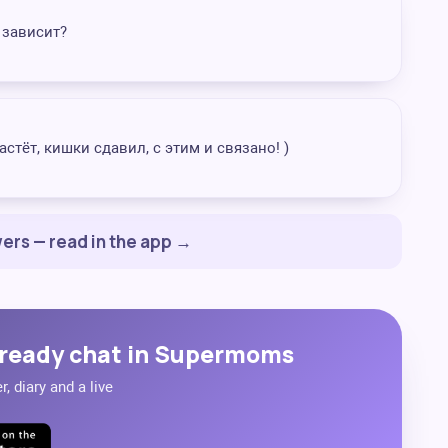
 зависит?
стёт, кишки сдавил, с этим и связано! )
ers — read in the app →
ready chat in Supermoms
, diary and a live