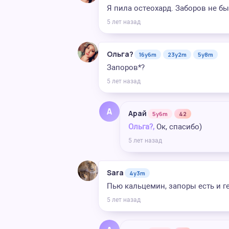
Я пила остеохард. Заборов не бы
5 лет назад
Ольга?
16y6m
23y2m
5y8m
Запоров*?
5 лет назад
А
Арай
5y6m
42
Ольга?,
Ок, спасибо)
5 лет назад
Sara
4y3m
Пью кальцемин, запоры есть и ге
5 лет назад