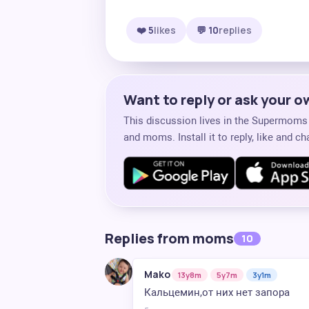
❤️ 5
likes
💬 10
replies
Want to reply or ask your 
This discussion lives in the Supermom
and moms. Install it to reply, like and 
Replies from moms
10
Mako
13y8m
5y7m
3y1m
Кальцемин,от них нет запора