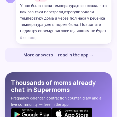
У нас была такая температура,врач сказал что
как раз таки перегрели,отрегулировали
температуру дома и через пол часа у ребенка
температура уже в норме была. Позвоните
педиатру своему,пригласите,лишним не будет
5 лет назад
More answers — read in the app →
Thousands of moms already
chat in Supermoms
Pregnancy calendar, contraction counter, diary and a
live community — free in the app.