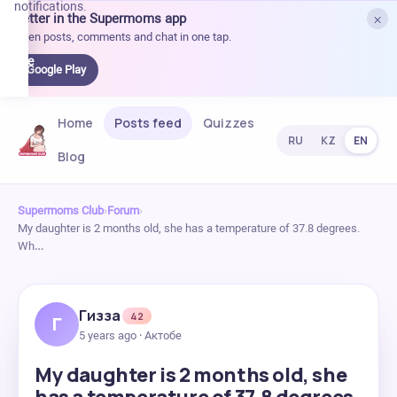
notifications.
×
Better in the Supermoms app
et it
Open posts, comments and chat in one tap.
on
Google
Google Play
Play
Home
Posts feed
Quizzes
RU
KZ
EN
Blog
Supermoms Club
›
Forum
›
My daughter is 2 months old, she has a temperature of 37.8 degrees.
Wh…
Гизза
42
Г
5 years ago · Актобе
My daughter is 2 months old, she