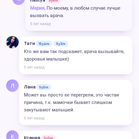
5y8m
Мария,
По-моему, в любом случае лучше
вызвать врача.
5 лет назад
Тати
15y4m
5y3m
Кто же вам так подскажет, врача вызывайте,
здоровья малышке)
5 лет назад
Л
Лана
5y5m
Может вы просто ее перегрели, это частая
причина, т.к. мамочки бывает слишком
закутывают малышей.
5 лет назад
К
Ксения
5y5m