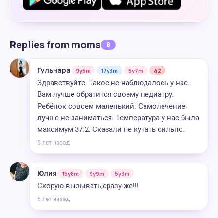
Replies from moms
8
Гульнара
9y5m
17y3m
5y7m
42
Здравствуйте. Такое не наблюдалось у нас.
Вам лучше обратится своему педиатру.
Ребёнок совсем маленький. Самолечение
лучше не заниматься. Температура у нас была
максимум 37.2. Сказали не кутать сильно.
5 лет назад
Юлия
15y8m
9y9m
5y3m
Скорую вызывать,сразу же!!!
5 лет назад