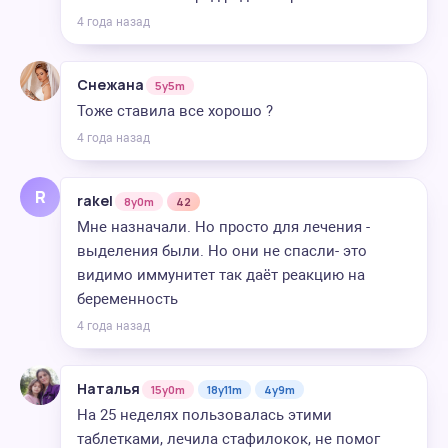
4 года назад
Снежана
5y5m
Тоже ставила все хорошо ?
4 года назад
R
rakel
8y0m
42
Мне назначали. Но просто для лечения -
выделения были. Но они не спасли- это
видимо иммунитет так даёт реакцию на
беременность
4 года назад
Наталья
15y0m
18y11m
4y9m
На 25 неделях пользовалась этими
таблетками, лечила стафилокок, не помог