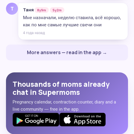
Т
Таня
8y9m
5y2m
Мне назначали, неделю ставила, всё хорошо,
как по мне самые лучшие свечи они
4 года назад
More answers — read in the app →
Thousands of moms already
chat in Supermoms
Pregnancy calendar, contraction counter, diary and a
live community — free in the app.