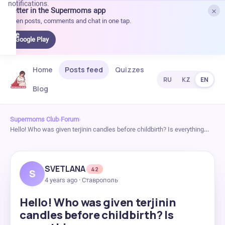
notifications.
×
Better in the Supermoms app
et it
Open posts, comments and chat in one tap.
on
Google
Google Play
Play
Home
Posts feed
Quizzes
RU
KZ
EN
Blog
Supermoms Club
›
Forum
›
Hello! Who was given terjinin candles before childbirth? Is everything…
SVETLANA
42
S
4 years ago · Ставрополь
Hello! Who was given terjinin
candles before childbirth? Is