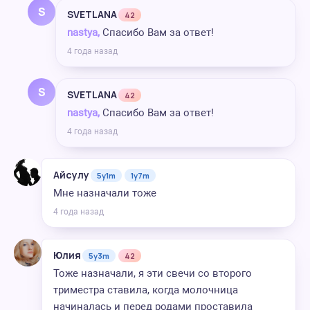
S
SVETLANA
42
nastya,
Спасибо Вам за ответ!
4 года назад
S
SVETLANA
42
nastya,
Спасибо Вам за ответ!
4 года назад
Айсулу
5y1m
1y7m
Мне назначали тоже
4 года назад
Юлия
5y3m
42
Тоже назначали, я эти свечи со второго
триместра ставила, когда молочница
начиналась и перед родами проставила