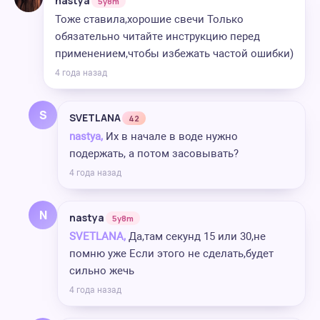
nastya
5y8m
Тоже ставила,хорошие свечи Только
обязательно читайте инструкцию перед
применением,чтобы избежать частой ошибки)
4 года назад
S
SVETLANA
42
nastya,
Их в начале в воде нужно
подержать, а потом засовывать?
4 года назад
N
nastya
5y8m
SVETLANA,
Да,там секунд 15 или 30,не
помню уже Если этого не сделать,будет
сильно жечь
4 года назад