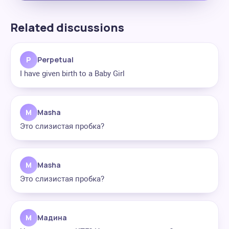
Related discussions
P
Perpetual
I have given birth to a Baby Girl
M
Masha
Это слизистая пробка?
M
Masha
Это слизистая пробка?
М
Мадина