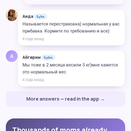
Аида
5y1m
Называется перестраховка) нормальная у вас
прибавка. Кормите по требованию и все)
4 года назад
А
Айгерим
5y0m
Мы тоже в 2 месяца весили 5 кг)мне кажется
это нормальный вес
4 года назад
More answers — read in the app →
Thousands of moms already