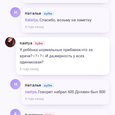
Н
Наталья
4y11m
Kalerija,
Спасибо, возьму на заметку
4 года назад
nastya
5y8m
У ребёнка нормальные прибавки,что за
врачи?‍♀️?‍♀️?‍♀️ И да,жирность у всех
одинаковая?
4 года назад
Н
Наталья
4y11m
nastya,
Говорит набрал 600 Должен был 800
4 года назад
А
Ангелина