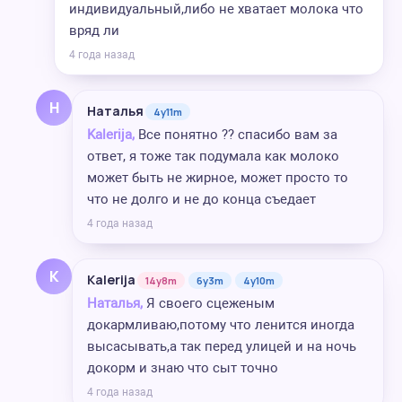
индивидуальный,либо не хватает молока что
вряд ли
4 года назад
Н
Наталья
4y11m
Kalerija,
Все понятно ?? спасибо вам за
ответ, я тоже так подумала как молоко
может быть не жирное, может просто то
что не долго и не до конца съедает
4 года назад
K
Kalerija
14y8m
6y3m
4y10m
Наталья,
Я своего сцеженым
докармливаю,потому что ленится иногда
высасывать,а так перед улицей и на ночь
докорм и знаю что сыт точно
4 года назад