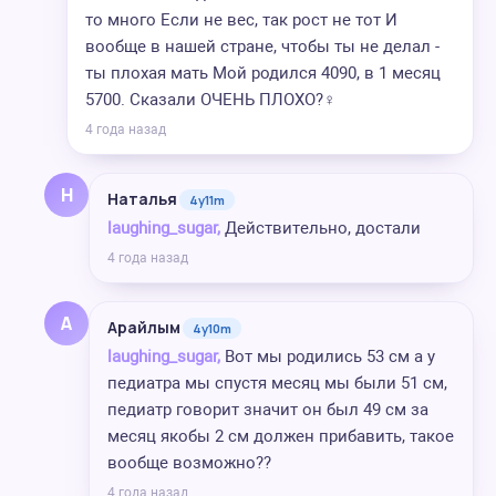
то много Если не вес, так рост не тот И
вообще в нашей стране, чтобы ты не делал -
ты плохая мать Мой родился 4090, в 1 месяц
5700. Сказали ОЧЕНЬ ПЛОХО?‍♀️
4 года назад
Н
Наталья
4y11m
laughing_sugar,
Действительно, достали
4 года назад
А
Арайлым
4y10m
laughing_sugar,
Вот мы родились 53 см а у
педиатра мы спустя месяц мы были 51 см,
педиатр говорит значит он был 49 см за
месяц якобы 2 см должен прибавить, такое
вообще возможно??
4 года назад