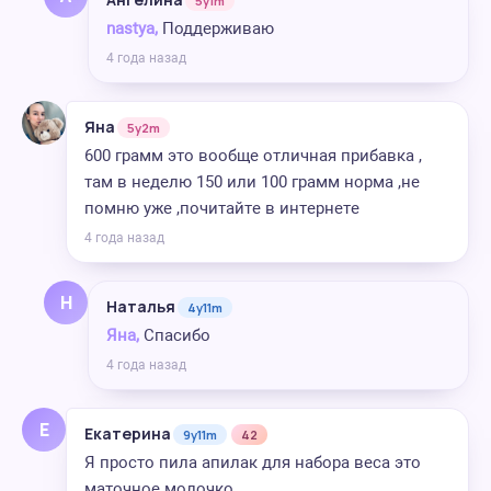
5y1m
nastya,
Поддерживаю
4 года назад
Яна
5y2m
600 грамм это вообще отличная прибавка ,
там в неделю 150 или 100 грамм норма ,не
помню уже ,почитайте в интернете
4 года назад
Н
Наталья
4y11m
Яна,
Спасибо
4 года назад
Е
Екатерина
9y11m
42
Я просто пила апилак для набора веса это
маточное молочко