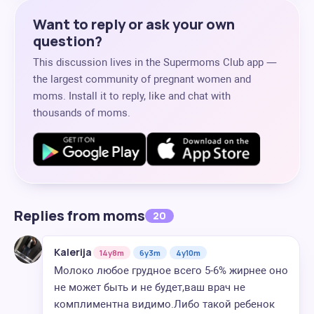
Want to reply or ask your own
question?
This discussion lives in the Supermoms Club app —
the largest community of pregnant women and
moms. Install it to reply, like and chat with
thousands of moms.
Replies from moms
20
Kalerija
14y8m
6y3m
4y10m
Молоко любое грудное всего 5-6% жирнее оно
не может быть и не будет,ваш врач не
комплиментна видимо.Либо такой ребенок