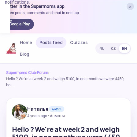
notifications.
×
Better in the Supermoms app
et it
Open posts, comments and chat in one tap.
on
Google
Google Play
Play
Home
Posts feed
Quizzes
RU
KZ
EN
Blog
Supermoms Club
›
Forum
›
Hello ? We're at week 2 and weigh 5100, in one month we were 4450,
bo…
Наталья
4y11m
4 years ago · Алматы
Hello ? We're at week 2 and weigh