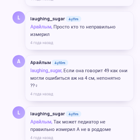
L
laughing_sugar
4y11m
Арайлым,
Просто кто то неправильно
измерил
4 года назад
А
Арайлым
4y10m
laughing_sugar,
Если она говорит 49 как они
могли ошибиться аж на 4 см, непонятно
??‍♀️
4 года назад
L
laughing_sugar
4y11m
Арайлым,
Так может педиатор не
правильно измерил А не в роддоме
4 года назад