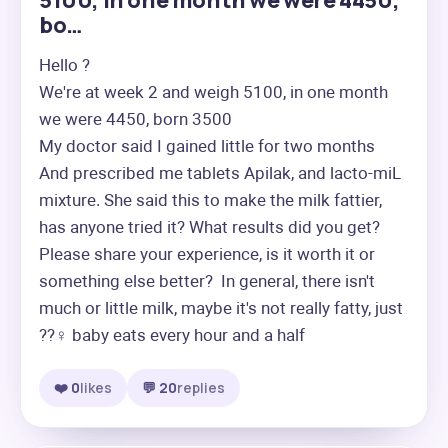
5100, in one month we were 4450,
bo…
Hello ? 

We're at week 2 and weigh 5100, in one month 
we were 4450, born 3500

My doctor said I gained little for two months

And prescribed me tablets Apilak, and lacto-miL 
mixture. She said this to make the milk fattier, 
has anyone tried it? What results did you get? 
Please share your experience, is it worth it or 
something else better?  In general, there isn't 
much or little milk, maybe it's not really fatty, just 
??‍♀️ baby eats every hour and a half
❤️ 0
likes
💬 20
replies