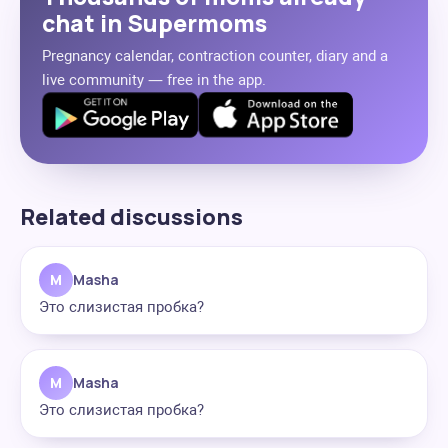
chat in Supermoms
Pregnancy calendar, contraction counter, diary and a
live community — free in the app.
Related discussions
M
Masha
Это слизистая пробка?
M
Masha
Это слизистая пробка?