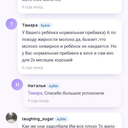
4 года назад
Т
Тамара
5y4m
У Вашего ребёнка нормальная прибавка) А по
поводу жирности молока да, бывает ,что
молоко нежирное и ребёнок не наедается. Но
у Вас нормальная прибавка в весе и сам вес
для 2х месяцев хороший
4 года назад
Н
Наталья
4y11m
Тамара,
Спасибо большое успокоили
4 года назад
laughing_sugar
4y11m
Как же они задолбали Им все плохо То мало