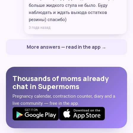
больше жидкого стула не было. Буду
наблюдать и ждать выхода остатков
резины) спасибо)
3 года назад
More answers — read in the app →
Thousands of moms already
chat in Supermoms
Pregnancy calendar, contraction counter, diary and a
live community — free in the app.