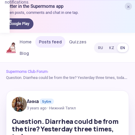
notifications.
×
Better in the Supermoms app
et it
Open posts, comments and chat in one tap.
on
Google
Google Play
Play
Home
Posts feed
Quizzes
RU
KZ
EN
Blog
Supermoms Club
›
Forum
›
Question. Diarrhea could be from the tire? Yesterday three times, toda…
Анна
5y6m
3 years ago · Нижний Тагил
Question. Diarrhea could be from
the tire? Yesterday three times,