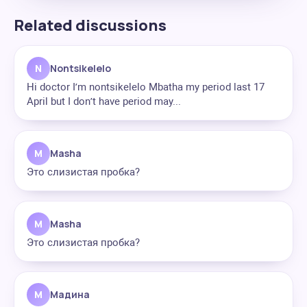
Related discussions
N
Nontsikelelo
Hi doctor I’m nontsikelelo Mbatha my period last 17
April but I don’t have period may...
M
Masha
Это слизистая пробка?
M
Masha
Это слизистая пробка?
М
Мадина