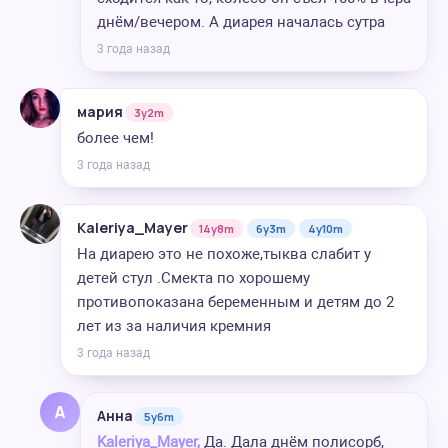
днём/вечером. А диарея началась сутра
3 года назад
мария
3y2m
более чем!
3 года назад
Kaleriya_Mayer
14y8m
6y3m
4y10m
На диарею это не похоже,тыква слабит у
детей стул .Смекта по хорошему
противопоказана беременным и детям до 2
лет из за наличия кремния
3 года назад
А
Анна
5y6m
Kaleriya_Mayer,
Да. Дала днём полисорб,