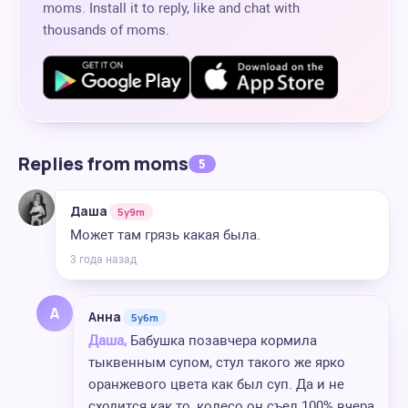
moms. Install it to reply, like and chat with
thousands of moms.
Replies from moms
5
Даша
5y9m
Может там грязь какая была.
3 года назад
А
Анна
5y6m
Даша,
Бабушка позавчера кормила
тыквенным супом, стул такого же ярко
оранжевого цвета как был суп. Да и не
сходится как то, колесо он съел 100% вчера