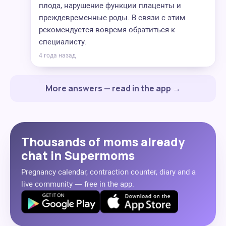
плода, нарушение функции плаценты и
преждевременные роды. В связи с этим
рекомендуется вовремя обратиться к
специалисту.
4 года назад
More answers — read in the app →
Thousands of moms already
chat in Supermoms
Pregnancy calendar, contraction counter, diary and a
live community — free in the app.