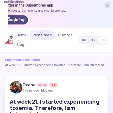
notifications.
×
Better in the Supermoms app
et it
Open posts, comments and chat in one tap.
on
Google
Google Play
Play
Home
Posts feed
Quizzes
RU
KZ
EN
Blog
Supermoms Club
›
Forum
›
At week 21, I started experiencing toxemia. Therefore, I am interested…
Oxana
9y5m
42
4 years ago · Москва
At week 21, I started experiencing
toxemia. Therefore, I am