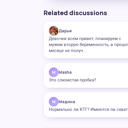
Related discussions
Дарья
Девочки всем привет, планируем с
мужем вторую беременность, в прош
месяце не получ...
M
Masha
Это слизистая пробка?
М
Мадина
Нормально ли КТГ? Имеются ли схват