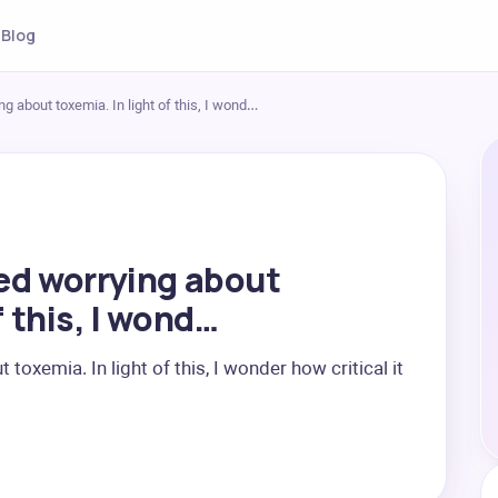
Blog
ng about toxemia. In light of this, I wond…
ted worrying about
f this, I wond…
toxemia. In light of this, I wonder how critical it 