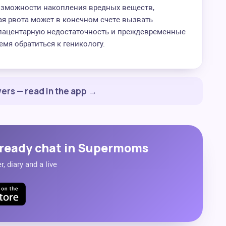
возможности накопления вредных веществ,
ая рвота может в конечном счете вызвать
плацентарную недостаточность и преждевременные
мя обратиться к геникологу.
ers — read in the app →
ready chat in Supermoms
, diary and a live