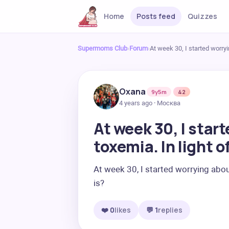
Home
Posts feed
Quizzes
Supermoms Club
›
Forum
›
At week 30, I started worryi
Oxana
9y5m
42
4 years ago · Москва
At week 30, I star
toxemia. In light o
At week 30, I started worrying about 
is?
❤️ 0
likes
💬 1
replies