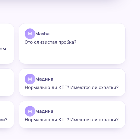
M
Masha
Это слизистая пробка?
лом
М
Мадина
Нормально ли КТГ? Имеются ли схватки?
М
Мадина
ки?
Нормально ли КТГ? Имеются ли схватки?