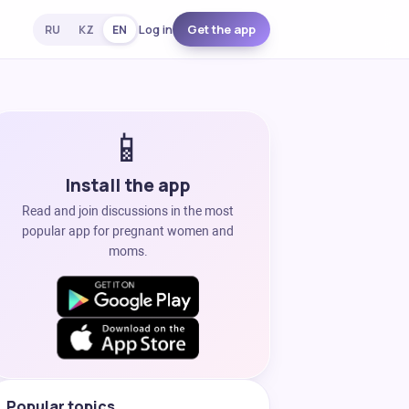
Log in
Get the app
RU
KZ
EN
📱
Install the app
Read and join discussions in the most
popular app for pregnant women and
moms.
Popular topics