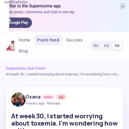
notifications.
×
Better in the Supermoms app
et it
Open posts, comments and chat in one tap.
on
Google
Google Play
Play
Home
Posts feed
Quizzes
RU
KZ
EN
Blog
Supermoms Club
›
Forum
›
At week 30, I started worrying about toxemia. I'm wondering how criti…
Oxana
9y5m
42
4 years ago · Москва
At week 30, I started worrying
about toxemia. I'm wondering how