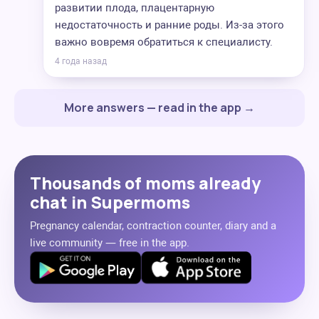
развитии плода, плацентарную
недостаточность и ранние роды. Из-за этого
важно вовремя обратиться к специалисту.
4 года назад
More answers — read in the app →
Thousands of moms already
chat in Supermoms
Pregnancy calendar, contraction counter, diary and a
live community — free in the app.