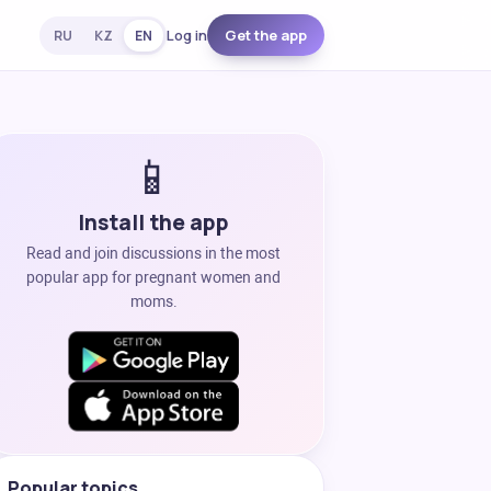
Log in
Get the app
RU
KZ
EN
📱
Install the app
Read and join discussions in the most
popular app for pregnant women and
moms.
Popular topics