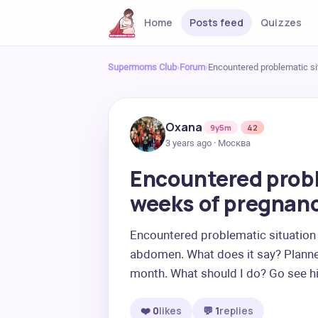
Home
Posts feed
Quizzes
Supermoms Club
›
Forum
›
Encountered problematic si
Oxana
9y5m
42
3 years ago · Москва
Encountered probl
weeks of pregnanc
Encountered problematic situation 
abdomen. What does it say? Planned
month. What should I do? Go see hi
❤️ 0
likes
💬 1
replies