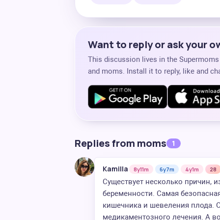
Want to reply or ask your 
This discussion lives in the Supermom
and moms. Install it to reply, like and 
Replies from moms
1
Kamilla
8y11m
6y7m
4y1m
28
Существует несколько причин, и
беременности. Самая безопасная
кишечника и шевеления плода. О
медикаментозного лечения. А во