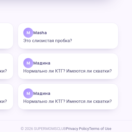
M
Masha
Это слизистая пробка?
М
Мадина
ки?
Нормально ли КТГ? Имеются ли схватки?
М
Мадина
ки?
Нормально ли КТГ? Имеются ли схватки?
© 2026 SUPERMOMSCLUB
Privacy Policy
Terms of Use