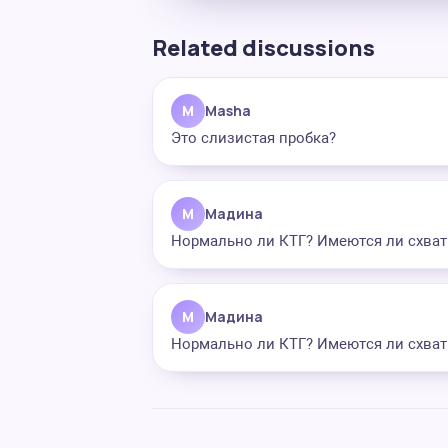
Related discussions
M
Masha
Это слизистая пробка?
М
Мадина
Нормально ли КТГ? Имеются ли схват
М
Мадина
Нормально ли КТГ? Имеются ли схват