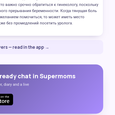
то важно срочно обратиться к гинекологу, поскольку
ного прерывания беременности. Когда тянущая боль
еланием помочиться, то может иметь место
кже без промедлений посетить уролога.
ers — read in the app →
ready chat in Supermoms
, diary and a live