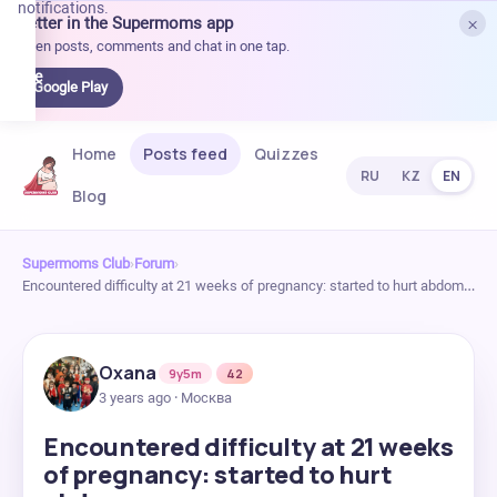
notifications.
×
Better in the Supermoms app
et it
Open posts, comments and chat in one tap.
on
Google
Google Play
Play
Home
Posts feed
Quizzes
RU
KZ
EN
Blog
Supermoms Club
›
Forum
›
Encountered difficulty at 21 weeks of pregnancy: started to hurt abdom…
Oxana
9y5m
42
3 years ago · Москва
Encountered difficulty at 21 weeks
of pregnancy: started to hurt