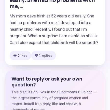
easily. She had no problems with
me,…
My mom gave birth at 52 years old easily. She 
had no problems with me, I developed into a 
healthy child. Recently, I found out that I'm 
pregnant. What a surprise: I am as old as she is. 
Can I also expect that childbirth will be smooth?
❤️ 0
likes
💬 1
replies
Want to reply or ask your own
question?
This discussion lives in the Supermoms Club app —
the largest community of pregnant women and
moms. Install it to reply, like and chat with
thousands of moms.