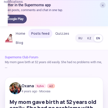
notifications.
×
Better in the Supermoms app
et it
Open posts, comments and chat in one tap.
on
Google
Google Play
Play
Home
Posts feed
Quizzes
RU
KZ
EN
Blog
Supermoms Club
›
Forum
›
My mom gave birth at 52 years old easily. She had no problems with me,
…
Oxana
9y5m
42
4 years ago · Москва
My mom gave birth at 52 years old