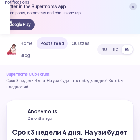
notifications.
×
Better in the Supermoms app
et it
Open posts, comments and chat in one tap.
on
Google
Google Play
Play
Home
Posts feed
Quizzes
RU
KZ
EN
Blog
Supermoms Club
›
Forum
›
Срок 3 недели 4 дня. На узи будет что нибудь видно? Хотя бы
плодное яй…
Anonymous
2 months ago
Срок 3 недели 4 дня. На узи будет