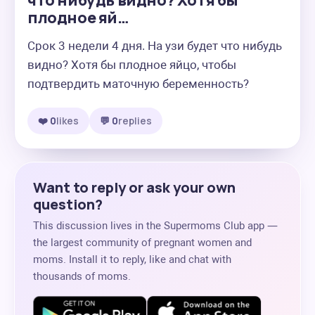
что нибудь видно? Хотя бы
плодное яй…
Срок 3 недели 4 дня. На узи будет что нибудь 
видно? Хотя бы плодное яйцо, чтобы 
подтвердить маточную беременность?
❤️ 0
likes
💬 0
replies
Want to reply or ask your own
question?
This discussion lives in the Supermoms Club app —
the largest community of pregnant women and
moms. Install it to reply, like and chat with
thousands of moms.