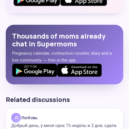
Thousands of moms already
chat in Supermoms
Pregnancy calendar, contraction counter, diary and a
live community — free in the app.
Related discussions
Л
Любовь
Добрый день, у меня срок 15 недель и 2 дня, сдала