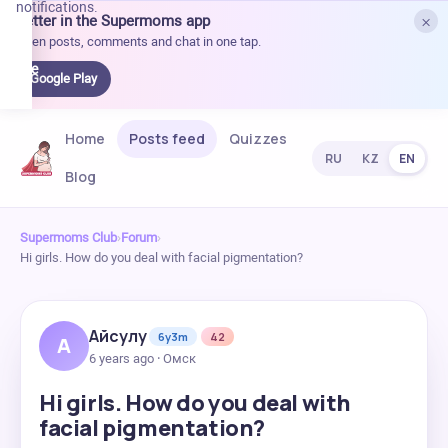
notifications.
×
Better in the Supermoms app
et it
Open posts, comments and chat in one tap.
on
Google
Google Play
Play
Home
Posts feed
Quizzes
RU
KZ
EN
Blog
Supermoms Club
›
Forum
›
Hi girls. How do you deal with facial pigmentation?
Айсулу
6y3m
42
А
6 years ago · Омск
Hi girls. How do you deal with
facial pigmentation?