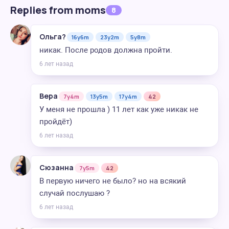
Replies from moms
8
Ольга?
16y6m
23y2m
5y8m
никак. После родов должна пройти.
6 лет назад
Вера
7y4m
13y5m
17y4m
42
У меня не прошла ) 11 лет как уже никак не
пройдёт)
6 лет назад
Сюзанна
7y5m
42
В первую ничего не было? но на всякий
случай послушаю ?
6 лет назад