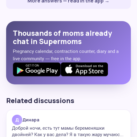
More answers — read in the app →
Thousands of moms already
chat in Supermoms
Pregnancy calendar, contraction counter, diary and a
live community — free in the app.
Related discussions
Д
Динара
Доброй ночи, есть тут мамы беременяшки
двойней? Как у вас дела? Я в такую жару мучаюс...