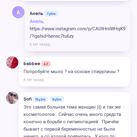
А
Анель
7y0m
Анель,
https://www.instagram.com/p/CAUlHmWHqK9
/?igshid=bensc7tu6zy
6 лет назад
babbee
42
Попробуйте мыло ? на основе спирулины ?
6 лет назад
Sofi
15y2m
6y0m
Это самая больная тема женщин ))) и так же
косметологов . Сейчас очень много средств
конечно в борьбе с пигментацией . Причём
бывает с первой беременностью не было
ничего, а со второй появилась . У кого то