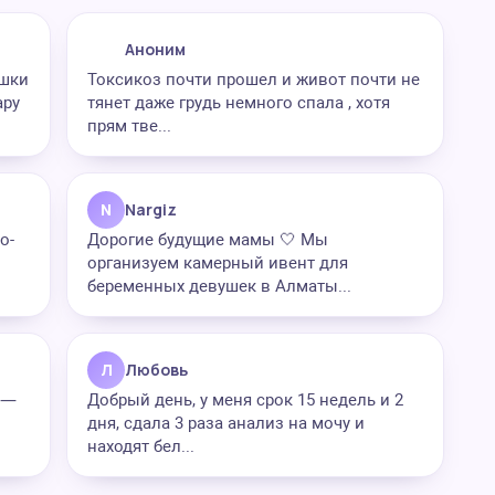
Аноним
яшки
Токсикоз почти прошел и живот почти не
ару
тянет даже грудь немного спала , хотя
прям тве...
N
Nargiz
о-
Дорогие будущие мамы 🤍 Мы
организуем камерный ивент для
беременных девушек в Алматы...
Л
Любовь
у —
Добрый день, у меня срок 15 недель и 2
дня, сдала 3 раза анализ на мочу и
находят бел...