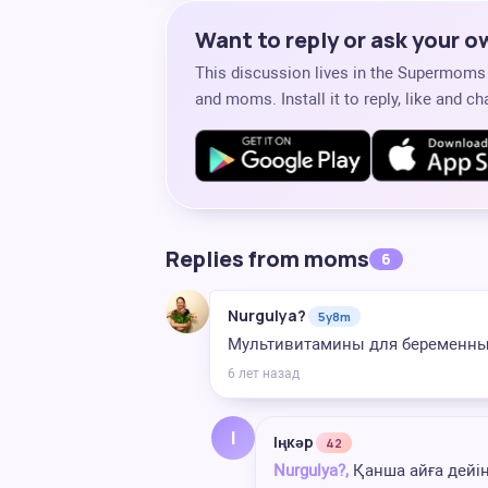
Want to reply or ask your 
This discussion lives in the Supermom
and moms. Install it to reply, like and 
Replies from moms
6
Nurgulya?
5y8m
Мультивитамины для беременных
6 лет назад
І
Іңкәр
42
Nurgulya?,
Қанша айға дейін