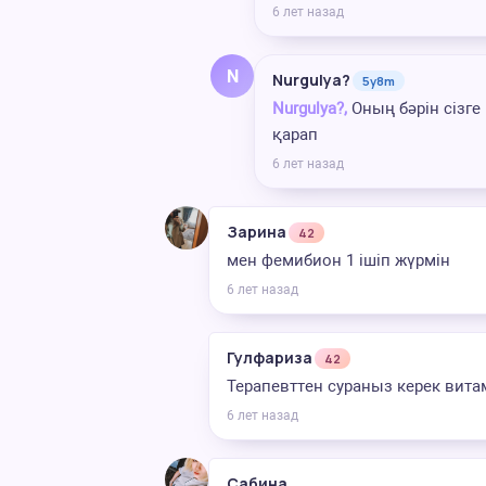
6 лет назад
N
Nurgulya?
5y8m
Nurgulya?,
Оның бәрін сізге
қарап
6 лет назад
Зарина
42
мен фемибион 1 ішіп жүрмін
6 лет назад
Гулфариза
42
Терапевттен сураныз керек вит
6 лет назад
Сабина