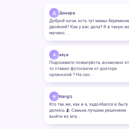
Д
Динара
Доброй ночи, есть тут мамы беремен
двойней? Как у вас дела? Я в такую ж
мучаюс...
A
asya
Подскажите пожалуйста, возможно кт
то ставил фотосвечи от доктора
орлинской ? На ско...
N
Nargiz
Кто так же, как и я, задолбался в быт
делюсь 🫂 Самым лучшим решением
выйти из апа...