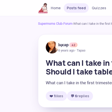
Home
Posts feed
Quizzes
Supermoms Club
›
Forum
›
What can I take in the first
Іңкәр
42
6 years ago · Тараз
What can I take in 
Should I take tabl
What can I take in the first trimeste
❤️ 1
likes
💬 6
replies