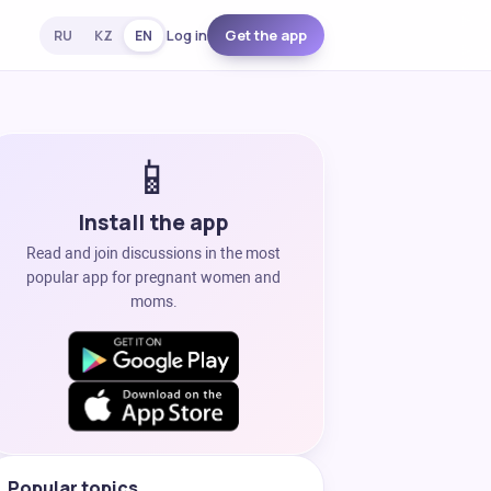
Log in
Get the app
RU
KZ
EN
📱
Install the app
Read and join discussions in the most
popular app for pregnant women and
moms.
Popular topics