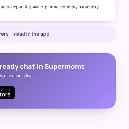
я весь первый триместр пила фолиевую кислоту
ers — read in the app →
ready chat in Supermoms
, diary and a live