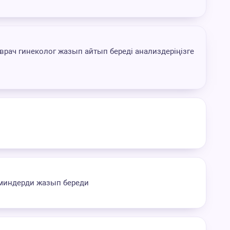
 врач гинеколог жазып айтып береді анализдеріңізге
аминдерди жазып береди