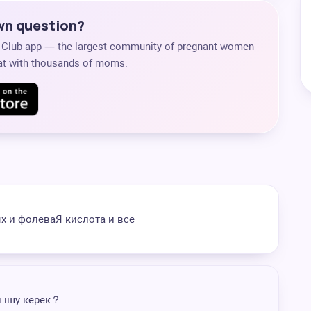
own question?
s Club app — the largest community of pregnant women
chat with thousands of moms.
 и фолеваЯ кислота и все
 ішу керек？