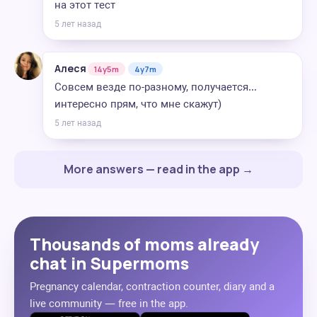
на этот тест
5 лет назад
Алеся
14y5m
4y7m
Совсем везде по-разному, получается…
интересно прям, что мне скажут)
5 лет назад
More answers — read in the app →
Thousands of moms already
chat in Supermoms
Pregnancy calendar, contraction counter, diary and a
live community — free in the app.