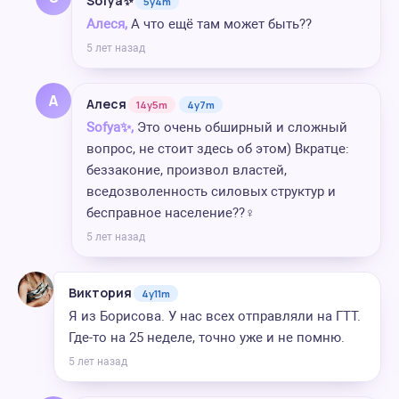
Sofya✨
5y4m
Алеся,
А что ещё там может быть??
5 лет назад
А
Алеся
14y5m
4y7m
Sofya✨,
Это очень обширный и сложный
вопрос, не стоит здесь об этом) Вкратце:
беззаконие, произвол властей,
вседозволенность силовых структур и
бесправное население??‍♀️
5 лет назад
Виктория
4y11m
Я из Борисова. У нас всех отправляли на ГТТ.
Где-то на 25 неделе, точно уже и не помню.
5 лет назад