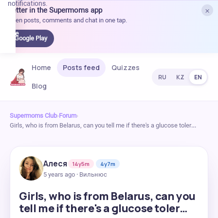
notifications.
×
Better in the Supermoms app
et it
Open posts, comments and chat in one tap.
on
Google
Google Play
Play
Home
Posts feed
Quizzes
RU
KZ
EN
Blog
Supermoms Club
›
Forum
›
Girls, who is from Belarus, can you tell me if there's a glucose toler…
Алеся
14y5m
4y7m
5 years ago · Вильнюс
Girls, who is from Belarus, can you
tell me if there's a glucose toler…