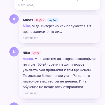
5 лет назад
А
Алеся
14y5m
4y7m
Nika,
М-да, интересно как получается. От
врача зависит, что ли…
5 лет назад
N
Nika
5y1m
Алеся,
Мне кажется да, старая закалка(моя
гиня лет 50 ей) врачи не хотят новое
узнавать они привыкли к тем временам.
Помоложе более новое учат. Раньше то
наверное этих тестов не делали. И на
обучение не везде всех отправляют
5 лет назад