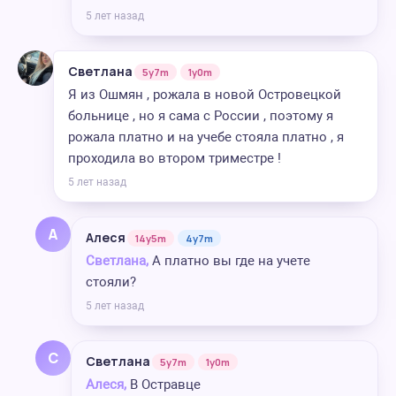
5 лет назад
Светлана
5y7m
1y0m
Я из Ошмян , рожала в новой Островецкой
больнице , но я сама с России , поэтому я
рожала платно и на учебе стояла платно , я
проходила во втором триместре !
5 лет назад
А
Алеся
14y5m
4y7m
Светлана,
А платно вы где на учете
стояли?
5 лет назад
С
Светлана
5y7m
1y0m
Алеся,
В Остравце