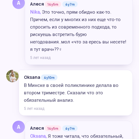
А
Алеся
14y5m
4y7m
Nika,
Это точно, прям обидно как-то.
Причем, если у многих из них еще что-то
спросить из современного подхода, то
рискуешь встретить бурю
негодования..мол «что за ересь вы несете!
я тут врач»??‍♀️
5 лет назад
Oksana
4y10m
В Минске в своей поликлинике делала во
втором триместре. Сказали что это
обязательный анализ.
5 лет назад
А
Алеся
14y5m
4y7m
Oksana,
Я тоже читала, что обязательный,