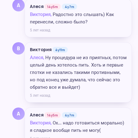
А
Алеся
14y5m
4y7m
Виктория,
Радостно это слышать) Как
перенесли, сложно было?
5 лет назад
В
Виктория
4y11m
Алеся,
Ну процедура не из приятных, потом
целый день хотелось пить. Хоть и первые
глотки не казались такими противными,
но под конец уже думала, что сейчас это
обратно все и выйдет)
5 лет назад
А
Алеся
14y5m
4y7m
Виктория,
Ох… надо готовиться морально)
я сладкое вообще пить не могу(