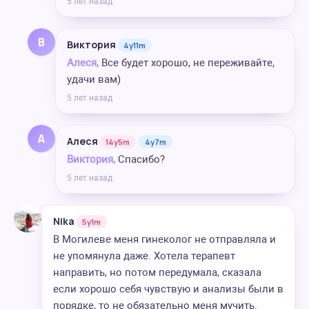
5 лет назад
В
Виктория
4y11m
Алеся,
Все будет хорошо, не переживайте,
удачи вам)
5 лет назад
А
Алеся
14y5m
4y7m
Виктория,
Спасибо?
5 лет назад
Nika
5y1m
В Могилеве меня гинеколог не отправляла и
не упомянула даже. Хотела терапевт
направить, но потом передумала, сказала
если хорошо себя чувствую и анализы были в
порядке, то не обязательно меня мучить.