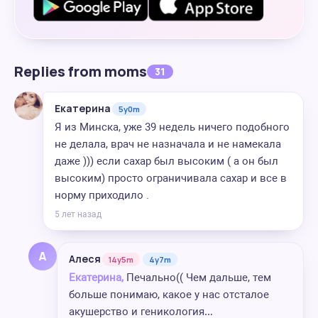
Replies from moms
31
Екатерина
5y0m
Я из Минска, уже 39 недель ничего подобного
не делала, врач не назначала и не намекала
даже ))) если сахар был высоким ( а он был
высоким) просто ограничивала сахар и все в
норму приходило .
5 лет назад
А
Алеся
14y5m
4y7m
Екатерина,
Печально(( Чем дальше, тем
больше понимаю, какое у нас отсталое
акушерство и геникология…