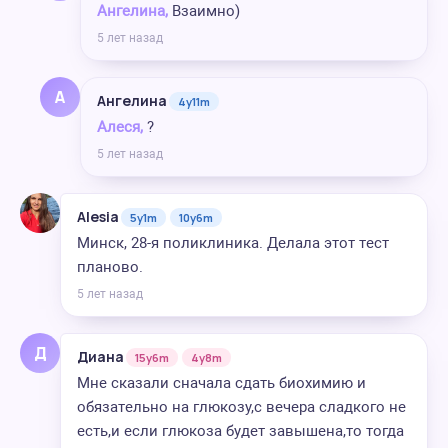
Ангелина,
Взаимно)
5 лет назад
А
Ангелина
4y11m
Алеся,
?
5 лет назад
Alesia
5y1m
10y6m
Минск, 28-я поликлиника. Делала этот тест
планово.
5 лет назад
Д
Диана
15y6m
4y8m
Мне сказали сначала сдать биохимию и
обязательно на глюкозу,с вечера сладкого не
есть,и если глюкоза будет завышена,то тогда