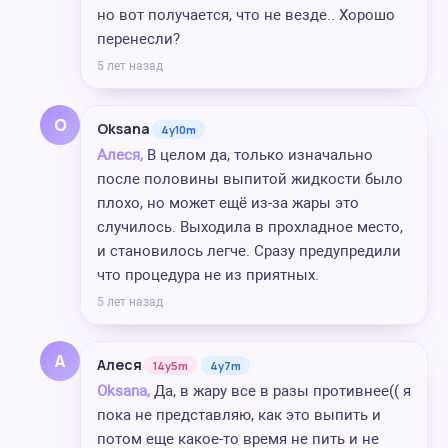
но вот получается, что не везде.. Хорошо
перенесли?
5 лет назад
O
Oksana
4y10m
Алеся,
В целом да, только изначально
после половины выпитой жидкости было
плохо, но может ещё из-за жары это
случилось. Выходила в прохладное место,
и становилось легче. Сразу предупредили
что процедура не из приятных.
5 лет назад
А
Алеся
14y5m
4y7m
Oksana,
Да, в жару все в разы противнее(( я
пока не представляю, как это выпить и
потом еще какое-то время не пить и не