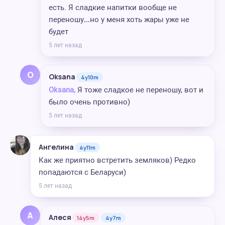
есть. Я сладкие напитки вообще не
переношу…но у меня хоть жары уже не
будет
5 лет назад
O
Oksana
4y10m
Oksana,
Я тоже сладкое не переношу, вот и
было очень противно)
5 лет назад
Ангелина
4y11m
Как же приятно встретить земляков) Редко
попадаются с Беларуси)
5 лет назад
А
Алеся
14y5m
4y7m