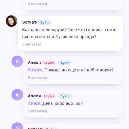
5 лет назад
Sofya✨
5y4m
Как дела в Беларуси? ?все что говорят в сми
про протесты и Лукашенко правда?
5 лет назад
А
Алеся
14y5m
4y7m
Sofya✨,
Правда, но еще и не всё говорят?
5 лет назад
А
Алеся
14y5m
4y7m
Алеся,
Дела, короче, х..во?
5 лет назад
S