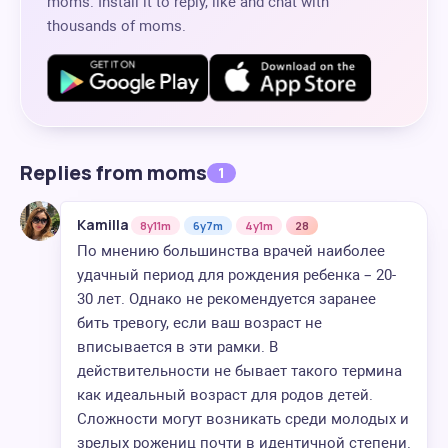
moms. Install it to reply, like and chat with
thousands of moms.
Replies from moms
1
Kamilla
8y11m
6y7m
4y1m
28
По мнению большинства врачей наиболее
удачный период для рождения ребенка – 20-
30 лет. Однако не рекомендуется заранее
бить тревогу, если ваш возраст не
вписывается в эти рамки. В
действительности не бывает такого термина
как идеальный возраст для родов детей.
Сложности могут возникать среди молодых и
зрелых рожениц почти в идентичной степени.