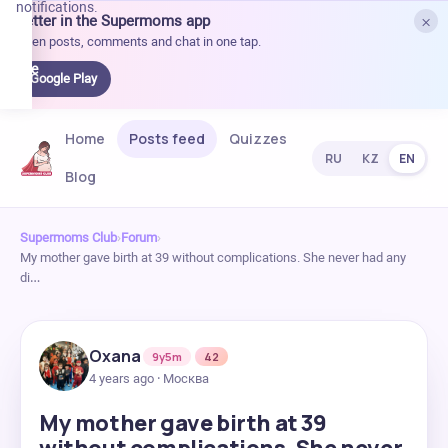
notifications.
×
Better in the Supermoms app
et it
Open posts, comments and chat in one tap.
on
Google
Google Play
Play
Home
Posts feed
Quizzes
RU
KZ
EN
Blog
Supermoms Club
›
Forum
›
My mother gave birth at 39 without complications. She never had any
di…
Oxana
9y5m
42
4 years ago · Москва
My mother gave birth at 39