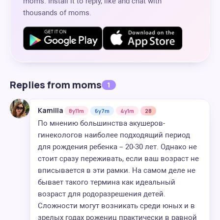
moms. Install it to reply, like and chat with
thousands of moms.
Replies from moms
1
Kamilla
8y11m
6y7m
4y1m
28
По мнению большинства акушеров-
гинекологов наиболее подходящий период
для рождения ребенка – 20-30 лет. Однако не
стоит сразу переживать, если ваш возраст не
вписывается в эти рамки. На самом деле не
бывает такого термина как идеальный
возраст для родоразрешения детей.
Сложности могут возникать среди юных и в
зрелых годах рожениц практически в равной