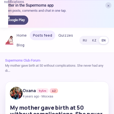
notifications.
×
Better in the Supermoms app
et it
Open posts, comments and chat in one tap.
on
Google
Google Play
Play
Home
Posts feed
Quizzes
RU
KZ
EN
Blog
Supermoms Club
›
Forum
›
My mother gave birth at 50 without complications. She never had any
di…
Oxana
9y5m
42
4 years ago · Москва
My mother gave birth at 50