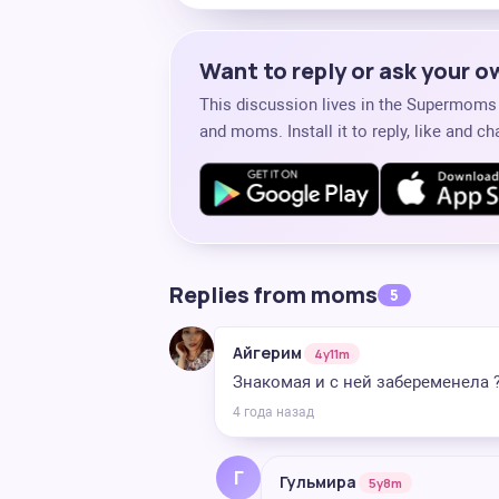
Want to reply or ask your 
This discussion lives in the Supermom
and moms. Install it to reply, like and 
Replies from moms
5
Айгерим
4y11m
Знакомая и с ней забеременела 
4 года назад
Г
Гульмира
5y8m