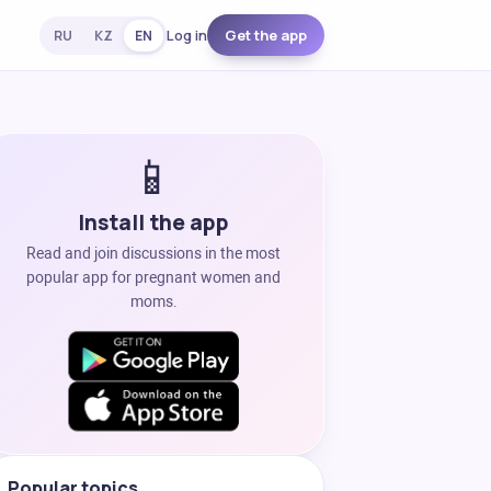
Log in
Get the app
RU
KZ
EN
📱
Install the app
Read and join discussions in the most
popular app for pregnant women and
moms.
Popular topics