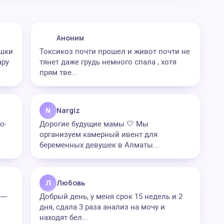
Аноним
яшки
Токсикоз почти прошел и живот почти не
ару
тянет даже грудь немного спала , хотя
прям тве...
N
Nargiz
о-
Дорогие будущие мамы 🤍 Мы
организуем камерный ивент для
беременных девушек в Алматы...
Л
Любовь
у —
Добрый день, у меня срок 15 недель и 2
дня, сдала 3 раза анализ на мочу и
находят бел...