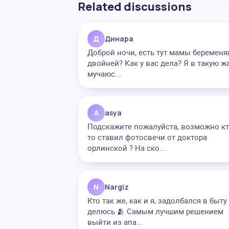
Related discussions
Д
Динара
Доброй ночи, есть тут мамы беремен
двойней? Как у вас дела? Я в такую ж
мучаюс...
A
asya
Подскажите пожалуйста, возможно кт
то ставил фотосвечи от доктора
орлинской ? На ско...
N
Nargiz
Кто так же, как и я, задолбался в быт
делюсь 🫂 Самым лучшим решением
выйти из апа...