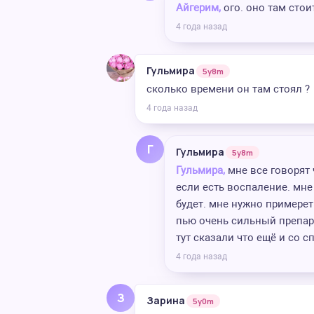
Айгерим,
ого. оно там стои
4 года назад
Гульмира
5y8m
сколько времени он там стоял ?
4 года назад
Г
Гульмира
5y8m
Гульмира,
мне все говорят
если есть воспаление. мне
будет. мне нужно примерет
пью очень сильный препара
тут сказали что ещё и со с
4 года назад
З
Зарина
5y0m