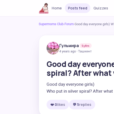
Home
Posts feed
Quizzes
Supermoms Club
›
Forum
›
Good day everyone girls) Who
Гульмира
5y8m
4 years ago · Ташкент
Good day everyone 
spiral? After what 
Good day everyone girls)

Who put in silver spiral? After what
❤️ 0
likes
💬 5
replies