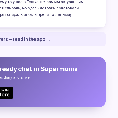
ему то у нас в Ташкенте, самым актуальным
я спираль, но здесь девочки советовали
рят спираль иногда вредит организму
ers — read in the app →
ready chat in Supermoms
, diary and a live